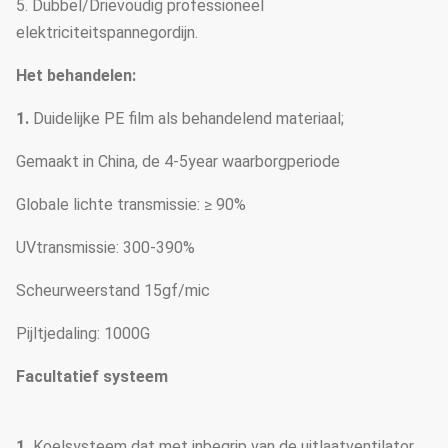
5. Dubbel/Drievoudig professioneel
elektriciteitspannegordijn.
Het behandelen:
1.
Duidelijke PE film als behandelend materiaal;
Gemaakt in China, de 4-5year waarborgperiode
Globale lichte transmissie: ≥ 90%
UVtransmissie: 300-390%
Scheurweerstand 15gf/mic
Pijltjedaling: 1000G
Facultatief systeem
1.
Koelsysteem dat met inbegrip van de uitlaatventilator