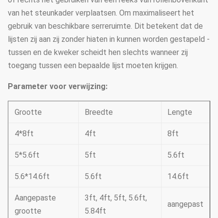
van het steunkader verplaatsen. Om maximaliseert het
gebruik van beschikbare serreruimte. Dit betekent dat de
lijsten zij aan zij zonder hiaten in kunnen worden gestapeld -
tussen en de kweker scheidt hen slechts wanneer zij
toegang tussen een bepaalde lijst moeten krijgen.
Parameter voor verwijzing:
Grootte
Breedte
Lengte
4*8ft
4ft
8ft
5*5.6ft
5ft
5.6ft
5.6*14.6ft
5.6ft
14.6ft
Aangepaste
3ft, 4ft, 5ft, 5.6ft,
aangepast
grootte
5.84ft