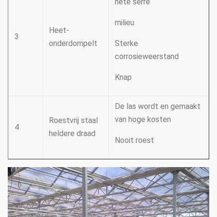
hete serre
milieu
Heet-
3
onderdompelt
Sterke
corrosieweerstand
Knap
De las wordt en gemaakt
van hoge kosten
Roestvrij staal
4
heldere draad
Nooit roest