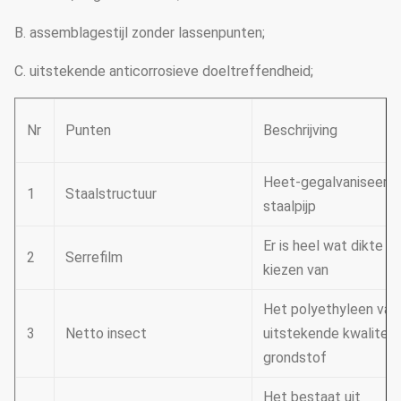
B. assemblagestijl zonder lassenpunten;
C. uitstekende anticorrosieve doeltreffendheid;
Nr
Punten
Beschrijving
Heet-gegalvaniseerd
1
Staalstructuur
staalpijp
Er is heel wat dikte o
2
Serrefilm
kiezen van
Het polyethyleen van
3
Netto insect
uitstekende kwaliteit 
grondstof
Het bestaat uit