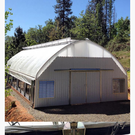
9
Micro-sproeier systeem
serrelengte en breed
worden aangepast
Gemakkelijk assemble
10
Vul licht in
auto lichte serre van 
ontberingselektricite
11
Zaailingsbed
Beweegbaar het zaai
Het kan worden opni
gebruikt, geen behoe
12
Hydrocultuur
voedingsmiddelen toe
voegen, geschikt en
betaalbaar.