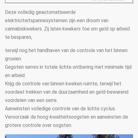
4
Koelsysteem
koelventilators en ee
Deze volledig geautomatiseerde
koelstootkussen
elektriciteitspannesystemen zijn een droom van
cannabiskwekers. Zij laten kwekers toe om geld op arbeid
Eleltrodynamisch type
5
Film-rollend systeem
te besparen,
kettingstype, handty
terwijl nog het handhaven van de controle van het binnen
Zijruiten en
6
Ventilatiesysteem
groeien.
omloopventilators
Gegoten serres in totale lichte ontbering met minimale tijd
Warm water het verw
en arbeid.
7
Verwarmingssysteem
hete lucht het verwa
Krijg de controle van binnen kweken ruimte, terwijl het
het elektrische verw
voordeel trekken van de duurzaamheid en geld-bewarend
voordelen van een serre.
Het kan volgens de d
Aanwinsten volledige controle van de lichte cyclus.
8
Druppelbevloeiingssysteem
serrelengte en breed
Veroorzaak de hoog-kwaliteitsoogsten en aanwinsten de
worden aangepast
grotere controle over oogsten.
Het kan volgens de d