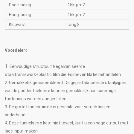
Dode lading
15kg/m2
Hang lading
15kg/m2
Klopvast
rang 8
Voordelen:
1.
Eenvoudige structuur: Gegalvaniseerde
staalframework+plastic film die +side-ventilatie behandelen.
2. Gemakkelijk geassembleerd: De geprefabriceerde staalpijpen
van de paddestoelserre kunnen gemakkelijk aan sommige
fastenings worden aangesloten.
3. De grote binnenruimte is geschikt voor verrichting en
onderhoud.
4. Deze tunnelserre kost niet teveel, kunt u een hoge output met
lage input maken.