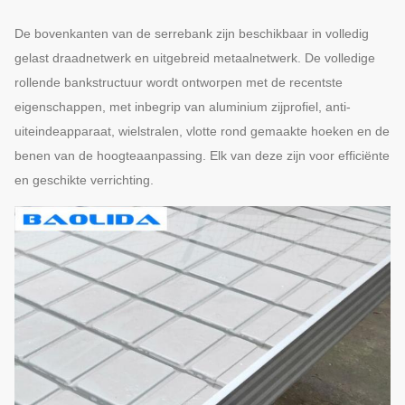
De bovenkanten van de serrebank zijn beschikbaar in volledig
Geschikt voor nat en hete
gelast draadnetwerk en uitgebreid metaalnetwerk. De volledige
serre
rollende bankstructuur wordt ontworpen met de recentste
eigenschappen, met inbegrip van aluminium zijprofiel, anti-
milieu
3
Heet-onderdompelt
uiteindeapparaat, wielstralen, vlotte rond gemaakte hoeken en de
Sterke corrosieweerstand
benen van de hoogteaanpassing. Elk van deze zijn voor efficiënte
en geschikte verrichting.
Knap
De las wordt en gemaakt
van hoge kosten
Roestvrij staal
4
heldere draad
Nooit roest