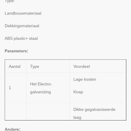
Type:
Landbouwmateriaal
Dekkingsmateriaal:
ABS plastic+ staal
Parameters:
Aantal
Type
Voordeel
Lage kosten
Het Electro-
1
galvanizing
Knap
Dikke gegalvaniseerde
laag
2
Heet-galvaniseer
Andere:
Sterke corrosieweerstand