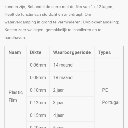
kunnen zijn; Behandel de serre met de film van 1 of 2 lagen;
Heeft de functie van stofdicht en anti-druipt; Om
waterverdamping in grond te verminderen; UVblokbehandeling;
Kosten zeer weinigen, gemakkelijk te installeren en te
handhaven.
Naam
Dikte
Waarborgperiode
Types
0.06mm
14 maand
0.08mm
18 maand
0.10mm
2 jaar
PE
Plastic
Film
Portugal
0.12mm
3 jaar
0.15mm
4 jaar
0.20mm
5 jaar