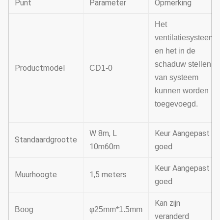
Punt
Parameter
Opmerking
Het
ventilatiesysteem
en het in de
schaduw stellen
Productmodel
CD1-0
van systeem
kunnen worden
toegevoegd.
W 8m, L
Keur Aangepast
Standaardgrootte
10m60m
goed
Keur Aangepast
Muurhoogte
1,5 meters
goed
Kan zijn
Boog
φ25mm*1.5mm
veranderd