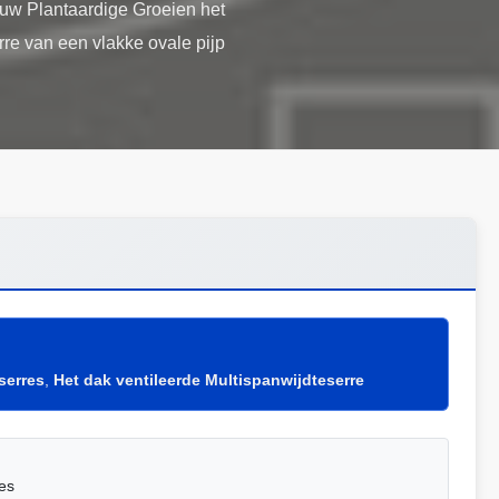
uw Plantaardige Groeien het
rre van een vlakke ovale pijp
serres
,
Het dak ventileerde Multispanwijdteserre
es