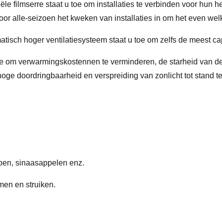
ële filmserre staat u toe om installaties te verbinden voor hun 
oor alle-seizoen het kweken van installaties in om het even w
matisch hoger ventilatiesysteem staat u toe om zelfs de meest 
e om verwarmingskostennen te verminderen, de starheid van de s
ge doordringbaarheid en verspreiding van zonlicht tot stand t
loen, sinaasappelen enz.
men en struiken.