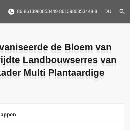
86-8613980853449-8613980853449-8
DU
lvaniseerde de Bloem van
lvaniseerde de Bloem van
ijdte Landbouwserres van
ijdte Landbouwserres van
kader Multi Plantaardige
kader Multi Plantaardige
happen