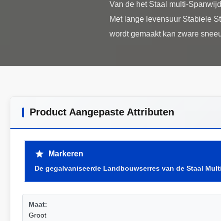
Van de het Staal multi-Spanwi
Met lange levensuur Stabiele St
Product Aangepaste Attributen
Markeren
De gegalvaniseerde Landbouwserres van de Staal Mult
Maat:
Groot