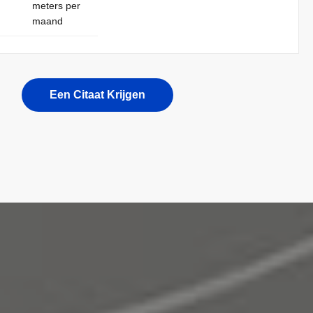
meters per
maand
Een Citaat Krijgen