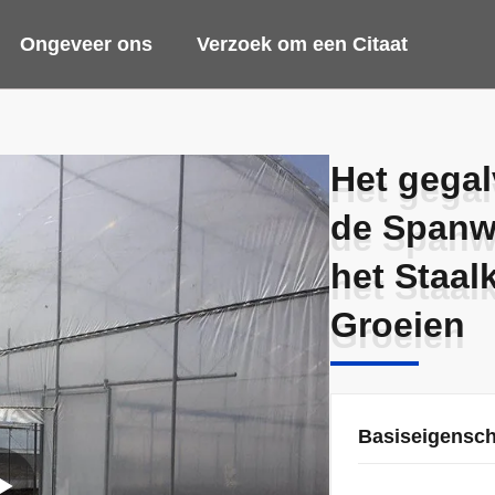
Ongeveer ons
Verzoek om een Citaat
Het gega
Het gega
de Spanw
de Spanw
het Staal
het Staal
Groeien
Groeien
Basiseigensc