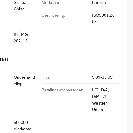
t:
Sichuan,
Merknaam:
Baolida
China
Certificering:
ISO9001:20
08
Bld-MG-
202112
ren
Onderhand
Prijs:
9.99-35.99
eling
Betalingsvoorwaarden:
L/C, D/A,
D/P, T/T,
Western
Union
:
500000
Vierkante