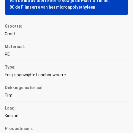
Van de ultraviolette Serre Bewijs de Plastic Tunnel
,
80 de Filmserre van het micronpolyethyleen
Grootte:
Groot
Materiaal:
PE
Type:
Enig-spanwijdte Landbouwserre
Dekkingsmateriaal:
Film
Laag:
Kies uit
Productnaam: