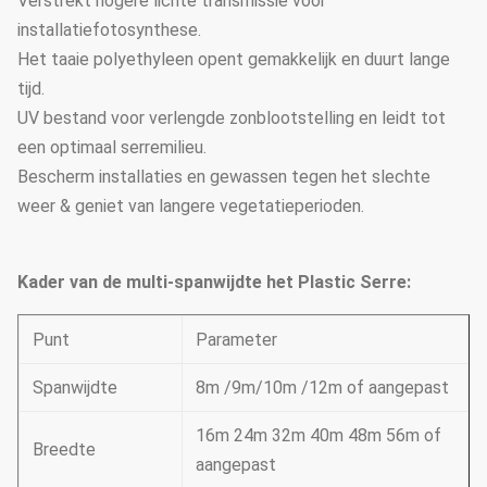
Verstrekt hogere lichte transmissie voor
installatiefotosynthese.
Het taaie polyethyleen opent gemakkelijk en duurt lange
tijd.
UV bestand voor verlengde zonblootstelling en leidt tot
een optimaal serremilieu.
Bescherm installaties en gewassen tegen het slechte
weer & geniet van langere vegetatieperioden.
Kader van de multi-spanwijdte het Plastic Serre:
Punt
Parameter
Spanwijdte
8m /9m/10m /12m of aangepast
16m 24m 32m 40m 48m 56m of
Breedte
aangepast