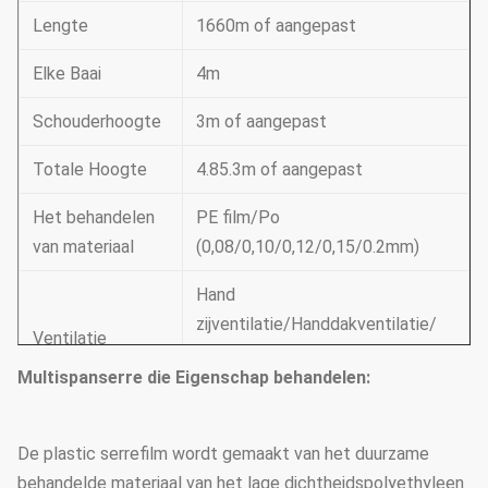
Lengte
1660m of aangepast
Elke Baai
4m
Schouderhoogte
3m of aangepast
Totale Hoogte
4.85.3m of aangepast
Het behandelen
PE film/Po
van materiaal
(0,08/0,10/0,12/0,15/0.2mm)
Hand
zijventilatie/Handdakventilatie/
Ventilatie
Elektrische
Multispanserre die Eigenschap behandelen:
zijventilatie/dakventilatie
Ondersteunend
Koelsysteem & irrigatiesysteem
De plastic serrefilm wordt gemaakt van het duurzame
systeem
& buitenkant of binnenkant
behandelde materiaal van het lage dichtheidspolyethyleen