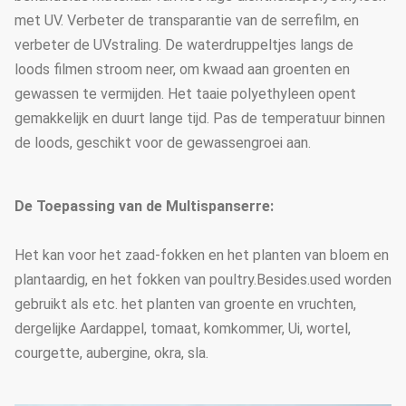
(kies volgens uw
het in de schaduw stellen van
met UV. Verbeter de transparantie van de serrefilm, en
behoeften)
systeem
verbeter de UVstraling. De waterdruppeltjes langs de
De boogafstand
1.33m / 1.2/1,0/2,0 of aangepast
loods filmen stroom neer, om kwaad aan groenten en
gewassen te vermijden. Het taaie polyethyleen opent
25mm, 32mm, 48mm of
Boogdiameter
gemakkelijk en duurt lange tijd. Pas de temperatuur binnen
aangepast
de loods, geschikt voor de gewassengroei aan.
50mm, 60mm, 76mm, 89mm,
114mm, 50X70mm, 60X80mm
De Toepassing van de Multispanserre:
50x100mm, 80x80mm,
Hoofdpijler
100X100mm
Het kan voor het zaad-fokken en het planten van bloem en
Norm: 60mm, 50X70mm,
plantaardig, en het fokken van poultry.Besides.used worden
40x80mm, 80X80mm… enz.
gebruikt als etc. het planten van groente en vruchten,
dergelijke Aardappel, tomaat, komkommer, Ui, wortel,
De dikte van de
1.5mm, 2.0mm, 2.5mm, 3.0mm,
courgette, aubergine, okra, sla.
staalbuis
3.5mm of aangepast
Stichting
Punt concrete basis