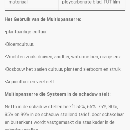
materiaal
ploycarbonate blad, FUTfilm
Kader, deur, netto insect,
Basismateriaal
Het Gebruik van de Multispanserre:
film
•plantaardige cultuur.
Neem de boog in de grond
Stichting
op
•Bloemcultuur.
Tubu van het hete
•
Vruchten zoals druiven, aardbei, watermeloen, oranje enz.
Buismateriaal
onderdompelings
•Bosbouw het zaaien cultuur, plantend sierboom en struik.
gegalvaniseerde staal
•Aquicultuur en veeteelt.
120micron 150micron
Dikte van PE film
200micron
Multispanserre die Systeem in de schaduw stelt:
Netto in de schaduw stellen heeft 55%, 65%, 75%, 80%,
85% en 99% in de schaduw stellend tarief, door schakelaar
en buitenkant wordt vastgemaakt die staalkader in de