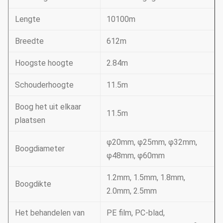
Lengte
10100m
Breedte
612m
Hoogste hoogte
2.84m
Schouderhoogte
11.5m
Boog het uit elkaar
11.5m
plaatsen
φ20mm, φ25mm, φ32mm,
Boogdiameter
φ48mm, φ60mm
1.2mm, 1.5mm, 1.8mm,
Boogdikte
2.0mm, 2.5mm
Het behandelen van
PE film, PC-blad,