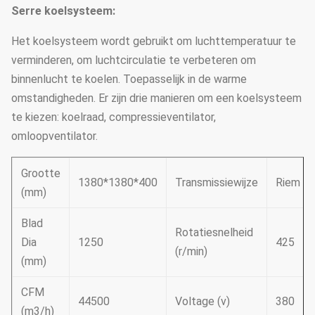
Serre koelsysteem:
Het koelsysteem wordt gebruikt om luchttemperatuur te
verminderen, om luchtcirculatie te verbeteren om
binnenlucht te koelen. Toepasselijk in de warme
omstandigheden. Er zijn drie manieren om een koelsysteem
te kiezen: koelraad, compressieventilator,
omloopventilator.
Grootte
1380*1380*400
Transmissiewijze
Riem
(mm)
Blad
Rotatiesnelheid
Dia
1250
425
(r/min)
(mm)
CFM
44500
Voltage (v)
380
(m3/h)