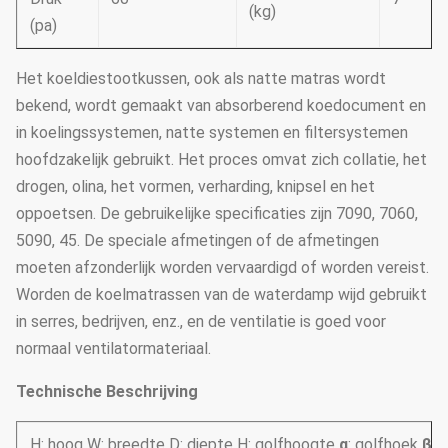
(kg)
(pa)
Het koeldiestootkussen, ook als natte matras wordt
bekend, wordt gemaakt van absorberend koedocument en
in koelingssystemen, natte systemen en filtersystemen
hoofdzakelijk gebruikt. Het proces omvat zich collatie, het
drogen, olina, het vormen, verharding, knipsel en het
oppoetsen. De gebruikelijke specificaties zijn 7090, 7060,
5090, 45. De speciale afmetingen of de afmetingen
moeten afzonderlijk worden vervaardigd of worden vereist.
Worden de koelmatrassen van de waterdamp wijd gebruikt
in serres, bedrijven, enz., en de ventilatie is goed voor
normaal ventilatormateriaal.
Technische Beschrijving
H: hoog W: breedte D: diepte H: golfhoogte
α
: golfhoek
β
: 