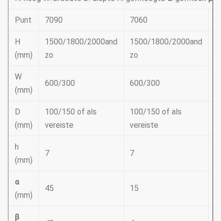
Punt
7090
7060
5
H
1500/1800/2000and
1500/1800/2000and
1
(mm)
zo
zo
z
W
600/300
600/300
3
(mm)
D
100/150 of als
100/150 of als
5
(mm)
vereiste
vereiste
v
h
7
7
5
(mm)
α
45
15
4
(mm)
β