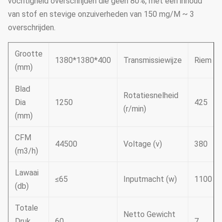
vochtigheid overschrijden die geen 80%, met een inhoud
van stof en stevige onzuiverheden van 150 mg/M ~ 3
overschrijden.
Grootte
1380*1380*400
Transmissiewijze
Riem
(mm)
Blad
Rotatiesnelheid
Dia
1250
425
(r/min)
(mm)
CFM
44500
Voltage (v)
380
(m3/h)
Lawaai
≤65
Inputmacht (w)
1100
(db)
Totale
Netto Gewicht
Druk
60
7