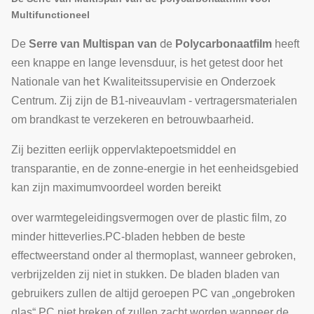
Multifunctioneel
de
De
Serre van Multispan van
Polycarbonaatfilm
heeft
een knappe en lange levensduur, is het getest door het
het
Nationale van
Kwaliteitssupervisie en Onderzoek
Centrum. Zij zijn de B1-niveauvlam - vertragersmaterialen
om brandkast te verzekeren en betrouwbaarheid.
Zij bezitten eerlijk oppervlaktepoetsmiddel en
transparantie, en de zonne-energie in het eenheidsgebied
kan zijn maximumvoordeel worden bereikt
over warmtegeleidingsvermogen over de plastic film, zo
minder hitteverlies.
PC-bladen hebben de beste
effectweerstand onder al thermoplast, wanneer gebroken,
verbrijzelden zij niet in stukken. De bladen bladen van
gebruikers zullen de altijd geroepen PC van „ongebroken
glas“ PC niet breken of zullen zacht worden wanneer de