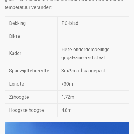
temperatuur verandert.
Dekking
PC-blad
Dikte
Hete onderdompelings
Kader
gegalvaniseerd staal
Spanwijdtebreedte
8m/9m of aangepast
Lengte
>30m
Zijhoogte
1.72m
Hoogste hoogte
4.8m