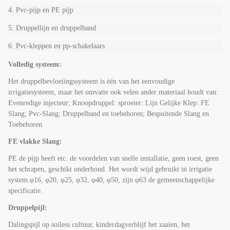
4.
Pvc-pijp en PE pijp
5. Druppellijn en druppelband
6. Pvc-kleppen en pp-schakelaars
Volledig systeem:
Het druppelbevloeiingssysteem is één van het eenvoudige
irrigatiesysteem, maar het omvatte ook velen ander materiaal houdt van:
Evenredige injecteur; Knoopdruppel: sproeier: Lijn Gelijke Klep: FE
Slang; Pvc-Slang; Druppelband en toebehoren; Bespuitende Slang en
Toebehoren.
FE vlakke Slang:
PE de pijp heeft etc. de voordelen van snelle installatie, geen roest, geen
het schrapen, geschikt onderhoud. Het wordt wijd gebruikt in irrigatie
system.φ16, φ20, φ25, φ32, φ40, φ50, zijn φ63 de gemeenschappelijke
specificatie.
Druppelpijl:
Dalingspijl op soiless cultuur, kinderdagverblijf het zaaien, het