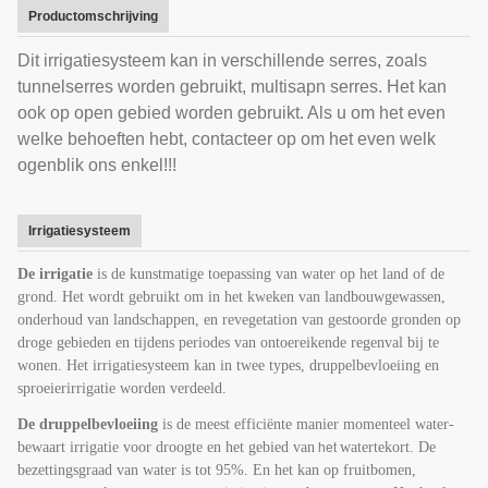
Productomschrijving
Dit irrigatiesysteem kan in verschillende serres, zoals
tunnelserres worden gebruikt, multisapn serres. Het kan
ook op open gebied worden gebruikt. Als u om het even
welke behoeften hebt, contacteer op om het even welk
ogenblik ons enkel!!!
Irrigatiesysteem
De irrigatie
is de kunstmatige toepassing van water op het land of de
grond. Het wordt gebruikt om in het kweken van landbouwgewassen,
onderhoud van landschappen, en revegetation van gestoorde gronden op
droge gebieden en tijdens periodes van ontoereikende regenval bij te
wonen.
Het irrigatiesysteem kan in twee types, druppelbevloeiing en
sproeierirrigatie worden verdeeld.
De druppelbevloeiing
is de meest efficiënte manier momenteel water-
bewaart irrigatie voor droogte en het gebied
van
watertekort. De
het
bezettingsgraad van water is tot 95%. En het kan op fruitbomen
,