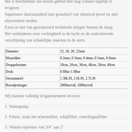
Het is beschikbaar om enorm gebied met laag volume tegelijk te
irrigeren.
Superieure duurzaamheid met grondstof van chemical-proof en anti-
ultraviolette stralen.
Extra in sert van geavanceerd technische dripper binnen de slang.
Het verhinderen over vochtigheid in de lucht en de controlerende
verschijning van schadelijke insecten in de serre.
Diameter:
12, 16, 20, 22mm
Muurdikte:
0.2mm, 0.3mm, 0.4mm, 0.5mm, 0.6mm
Druppelruimte:
10cm, 20cm, 30cm, 40cm, 50cm, 60cm
Druk:
0.8Bar-1.0Bar
Stroomtarief:
1.38L/H, 2.0L/H, 2.7L/H
Broodjeslengte:
2000m/roll, 1000m/roll
Wij kunnen volledig irrigatiesysteem leveren:
1.
Waterpomp
2. Filters, zoals het schermfilter, schijffilter, centrifugaalfilter
3.
Venturi-injecteur van 3/4“
aan 2“