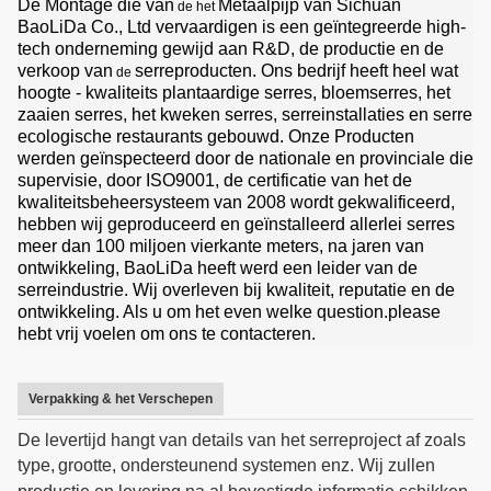
De Montage die van
Metaalpijp van Sichuan
de het
BaoLiDa Co., Ltd vervaardigen is een geïntegreerde high-
tech onderneming gewijd aan R&D, de productie en de
verkoop van
serreproducten. Ons bedrijf heeft heel wat
de
hoogte - kwaliteits plantaardige serres, bloemserres, het
zaaien serres, het kweken serres, serreinstallaties en serre
ecologische restaurants gebouwd. Onze Producten
werden geïnspecteerd door de nationale en provinciale die
supervisie, door ISO9001, de certificatie van het de
kwaliteitsbeheersysteem van 2008 wordt gekwalificeerd,
hebben wij geproduceerd en geïnstalleerd allerlei serres
meer dan 100 miljoen vierkante meters, na jaren van
ontwikkeling, BaoLiDa heeft werd een leider van de
serreindustrie. Wij overleven bij kwaliteit, reputatie en de
ontwikkeling. Als u om het even welke question.please
hebt vrij voelen om ons te contacteren.
Verpakking & het Verschepen
De levertijd hangt van details van het serreproject af zoals
type,
grootte, ondersteunend systemen enz. Wij zullen