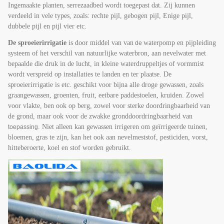
Ingemaakte planten, serrezaadbed wordt toegepast dat. Zij kunnen
verdeeld in vele types, zoals: rechte pijl, gebogen pijl, Enige pijl,
dubbele pijl en pijl vier etc.
De sproeierirrigatie
is door middel van van
waterpomp en pijpleiding
de
systeem of het verschil van natuurlijke
waterbron, aan nevelwater met
bepaalde die druk in de lucht, in kleine waterdruppeltjes of
vormmist
wordt verspreid op installaties te landen en ter plaatse. De
sproeierirrigatie is etc. geschikt voor bijna alle
droge gewassen, zoals
graangewassen, groenten, fruit, eetbare paddestoelen, kruiden. Zowel
voor vlakte, ben
ook op berg, zowel voor sterke doordringbaarheid van
de grond, maar ook voor de zwakke gronddoordringbaarheid van
.
Niet alleen kan gewassen irrigeren om geïrrigeerde tuinen,
toepassing
bloemen, gras te zijn, kan het ook aan nevelmeststof
, pesticiden
, vorst,
hitteberoerte, koel en stof worden gebruikt.