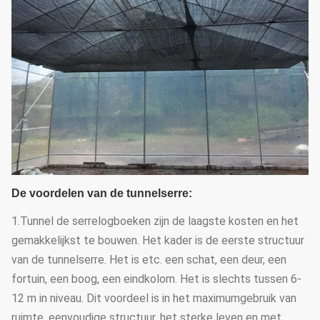
De voordelen van de tunnelserre:
1.Tunnel de serrelogboeken zijn de laagste kosten en het
gemakkelijkst te bouwen. Het kader is de eerste structuur
van de tunnelserre. Het is etc. een schat, een deur, een
fortuin, een boog, een eindkolom. Het is slechts tussen 6-
12 m in niveau. Dit voordeel is in het maximumgebruik van
ruimte, eenvoudige structuur, het sterke leven en met