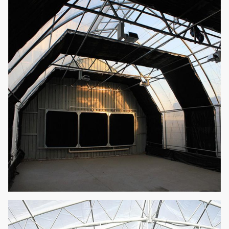
worden aangepast
Gemakkelijk assemble
10
Vul licht in
auto lichte serre van 
ontberingselektricite
11
Zaailingsbed
Beweegbaar het zaai
Het kan worden opni
gebruikt, geen behoe
12
Hydrocultuur
voedingsmiddelen toe
voegen, geschikt en
betaalbaar.