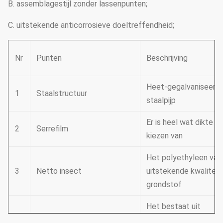
B. assemblagestijl zonder lassenpunten;
C. uitstekende anticorrosieve doeltreffendheid;
Nr
Punten
Beschrijving
Heet-gegalvaniseerd
1
Staalstructuur
staalpijp
Er is heel wat dikte o
2
Serrefilm
kiezen van
Het polyethyleen van
3
Netto insect
uitstekende kwaliteit 
grondstof
Het bestaat uit
4
Koelsysteem
koelventilators en ee