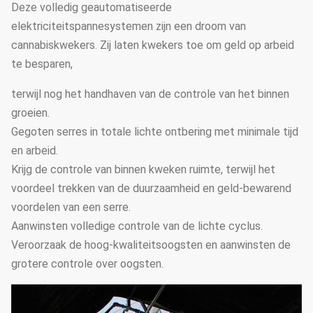
Deze volledig geautomatiseerde
koelstootkussen
elektriciteitspannesystemen zijn een droom van
cannabiskwekers. Zij laten kwekers toe om geld op arbeid
Eleltrodynamisch type
5
Film-rollend systeem
te besparen,
kettingstype, handty
terwijl nog het handhaven van de controle van het binnen
Zijruiten en
6
Ventilatiesysteem
groeien.
omloopventilators
Gegoten serres in totale lichte ontbering met minimale tijd
Warm water het verw
en arbeid.
7
Verwarmingssysteem
hete lucht het verwa
Krijg de controle van binnen kweken ruimte, terwijl het
het elektrische verw
voordeel trekken van de duurzaamheid en geld-bewarend
voordelen van een serre.
Het kan volgens de d
Aanwinsten volledige controle van de lichte cyclus.
8
Druppelbevloeiingssysteem
serrelengte en breed
Veroorzaak de hoog-kwaliteitsoogsten en aanwinsten de
worden aangepast
grotere controle over oogsten.
Het kan volgens de d
9
Micro-sproeier systeem
serrelengte en breed