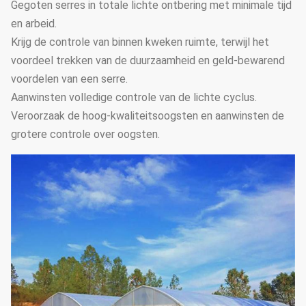
Gegoten serres in totale lichte ontbering met minimale tijd
Warm water het verw
en arbeid.
7
Verwarmingssysteem
hete lucht het verwa
Krijg de controle van binnen kweken ruimte, terwijl het
het elektrische verw
voordeel trekken van de duurzaamheid en geld-bewarend
voordelen van een serre.
Het kan volgens de d
Aanwinsten volledige controle van de lichte cyclus.
8
Druppelbevloeiingssysteem
serrelengte en breed
Veroorzaak de hoog-kwaliteitsoogsten en aanwinsten de
worden aangepast
grotere controle over oogsten.
Het kan volgens de d
9
Micro-sproeier systeem
serrelengte en breed
worden aangepast
Gemakkelijk assemble
10
Vul licht in
auto lichte serre van 
ontberingselektricite
11
Zaailingsbed
Beweegbaar het zaai