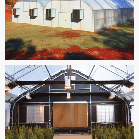
Het kan worden opni
gebruikt, geen behoe
12
Hydrocultuur
voedingsmiddelen toe
voegen, geschikt en
betaalbaar.