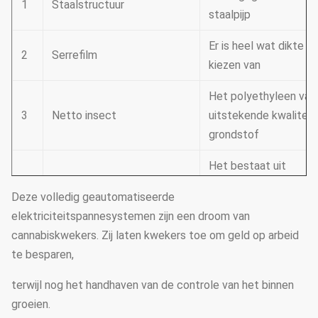
1
Staalstructuur
staalpijp
Er is heel wat dikte o
2
Serrefilm
kiezen van
Het polyethyleen van
3
Netto insect
uitstekende kwaliteit 
grondstof
Het bestaat uit
4
Koelsysteem
koelventilators en ee
Deze volledig geautomatiseerde
koelstootkussen
elektriciteitspannesystemen zijn een droom van
cannabiskwekers. Zij laten kwekers toe om geld op arbeid
Eleltrodynamisch type
5
Film-rollend systeem
te besparen,
kettingstype, handty
terwijl nog het handhaven van de controle van het binnen
Zijruiten en
6
Ventilatiesysteem
groeien.
omloopventilators