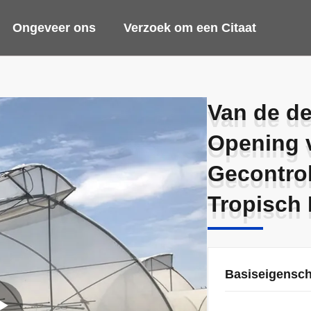
Ongeveer ons
Verzoek om een Citaat
Van de d
Van de d
Opening v
Opening v
Gecontrol
Gecontrol
Tropisch 
Tropisch 
Basiseigensc