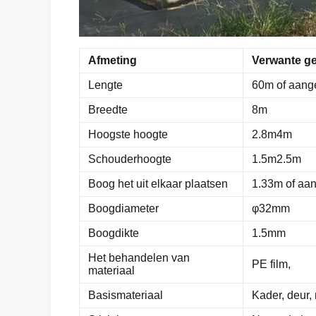
Afmeting
Verwante g
Lengte
60m of aang
Breedte
8m
Hoogste hoogte
2.8m4m
Schouderhoogte
1.5m2.5m
Boog het uit elkaar plaatsen
1.33m of aa
Boogdiameter
φ32mm
Boogdikte
1.5mm
Het behandelen van
PE film,
materiaal
Basismateriaal
Kader, deur, 