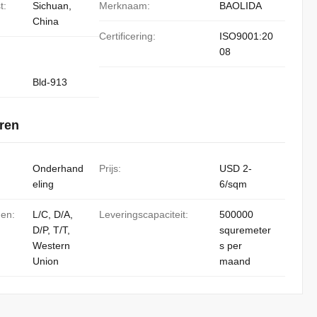
t:
Sichuan,
Merknaam:
BAOLIDA
China
Certificering:
ISO9001:20
08
Bld-913
ren
Onderhand
Prijs:
USD 2-
eling
6/sqm
den:
L/C, D/A,
Leveringscapaciteit:
500000
D/P, T/T,
squremeter
Western
s per
Union
maand