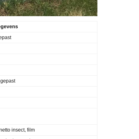
egevens
epast
ngepast
netto insect, film