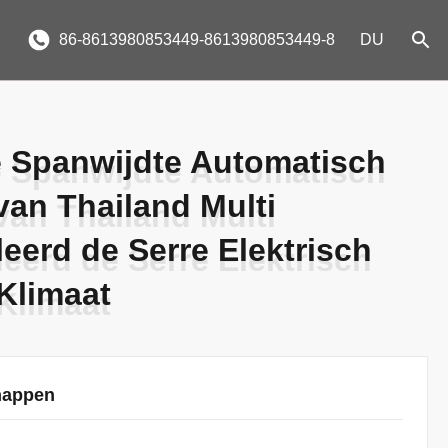
86-8613980853449-8613980853449-8
DU
e Spanwijdte Automatisch
e Spanwijdte Automatisch
an Thailand Multi
an Thailand Multi
eerd de Serre Elektrisch
eerd de Serre Elektrisch
Klimaat
Klimaat
happen