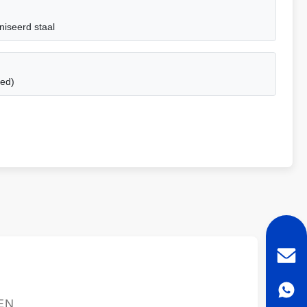
iseerd staal
ed)
EN