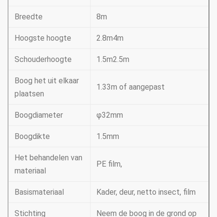
Breedte
8m
Hoogste hoogte
2.8m4m
Schouderhoogte
1.5m2.5m
Boog het uit elkaar
1.33m of aangepast
plaatsen
Boogdiameter
φ32mm
Boogdikte
1.5mm
Het behandelen van
PE film,
materiaal
Basismateriaal
Kader, deur, netto insect, film
Stichting
Neem de boog in de grond op