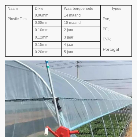
Naam
Dikte
Waarborgperiode
Types
0.06mm
14 maand
Plastic Film
Pvc;
0.08mm
18 maand
PE;
0.10mm
2 jaar
0.12mm
3 jaar
EVA
;
0.15mm
4 jaar
Portugal
0.20mm
5 jaar