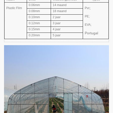
0.06mm
14 maand
Plastic Film
Pvc;
0.08mm
18 maand
PE;
0.10mm
2 jaar
0.12mm
3 jaar
EVA
;
0.15mm
4 jaar
Portugal
0.20mm
5 jaar