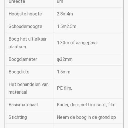
Breedte
8m
Hoogste hoogte
2.8m4m
Schouderhoogte
1.5m2.5m
Boog het uit elkaar
1.33m of aangepast
plaatsen
Boogdiameter
φ32mm
Boogdikte
1.5mm
Het behandelen van
PE film,
materiaal
Basismateriaal
Kader, deur, netto insect, film
Stichting
Neem de boog in de grond op