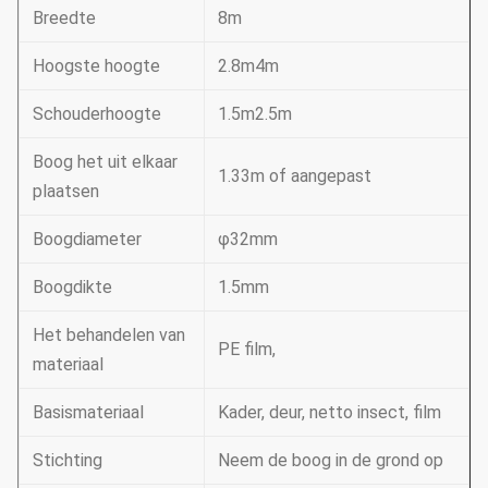
Breedte
8m
Hoogste hoogte
2.8m4m
Schouderhoogte
1.5m2.5m
Boog het uit elkaar
1.33m of aangepast
plaatsen
Boogdiameter
φ32mm
Boogdikte
1.5mm
Het behandelen van
PE film,
materiaal
Basismateriaal
Kader, deur, netto insect, film
Stichting
Neem de boog in de grond op