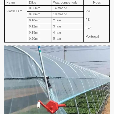
Naam
Dikte
Waarborgperiode
Types
0.06mm
14 maand
Plastic Film
Pvc;
0.08mm
18 maand
PE;
0.10mm
2 jaar
0.12mm
3 jaar
EVA
;
0.15mm
4 jaar
Portugal
0.20mm
5 jaar