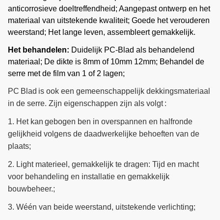
anticorrosieve doeltreffendheid; Aangepast ontwerp en het
8
Ventilatiesysteem
Zijruiten en koelventilators
materiaal van uitstekende kwaliteit; Goede het verouderen
Het kan volgens de de
weerstand; Het lange leven, assembleert gemakkelijk.
9
Druppelbevloeiingssysteem
serrelengte en breedte
Het behandelen:
Duidelijk PC-Blad als behandelend
worden aangepast
materiaal; De dikte is 8mm of 10mm 12mm; Behandel de
serre met de film van 1 of 2 lagen;
Het kan volgens de de
10
Micro-sproeier systeem
serrelengte en breedte
PC
Blad
is ook een gemeenschappelijk dekkingsmateriaal
worden aangepast
in de serre. Zijn eigenschappen zijn als volgt
:
Gemakkelijk assembleer de
1.
Het kan
gebogen ben in overspannen en halfronde
11
Vul licht in
auto lichte serre van de
gelijkheid volgens de daadwerkelijke behoeften van de
ontberingselektriciteitspann
plaats
;
12
Zaailingsbed
Beweegbaar het zaaien bed
2.
L
ight materieel, gemakkelijk te dragen: Tijd en macht
voor behandeling en installatie en gemakkelijk
Het kan worden opnieuw
bouwbeheer.
;
gebruikt, geen behoefte om
13
Hydrocultuur
voedingsmiddelen toe te
3.
W
één van beide weerstand, uitstekende verlichting
;
voegen, geschikt en