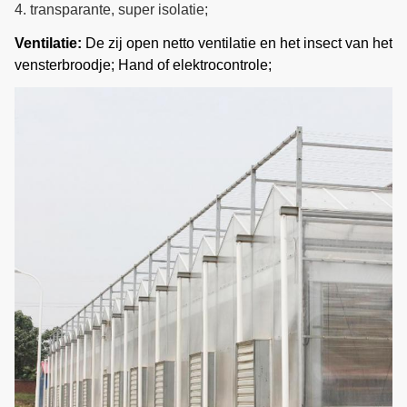
betaalbaar.
4. transparante, super isolatie
;
Exteral&internal die
Ventilatie:
De zij open netto ventilatie en het insect van het
Het toestelrek drijft het in de
14
systeem in de schaduw
vensterbroodje; Hand of elektrocontrole;
schaduw stellende systeem.
stellen