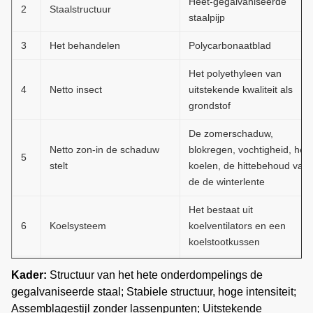
Heet-gegalvaniseerde
2
Staalstructuur
staalpijp
3
Het behandelen
Polycarbonaatblad
Het polyethyleen van
4
Netto insect
uitstekende kwaliteit als
grondstof
De zomerschaduw,
Netto zon-in de schaduw
blokregen, vochtigheid, het
5
stelt
koelen, de hittebehoud van
de de winterlente
Het bestaat uit
6
Koelsysteem
koelventilators en een
koelstootkussen
Warm water het verwarmen
Kader:
Structuur van het hete onderdompelings de
7
Verwarmingssysteem
hete lucht het verwarmen,
gegalvaniseerde staal; Stabiele structuur, hoge intensiteit;
het elektrische verwarmen
Assemblagestijl zonder lassenpunten; Uitstekende