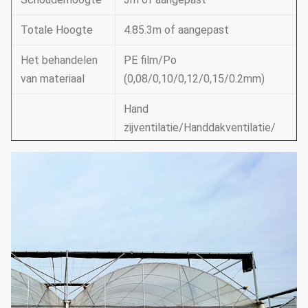
Totale Hoogte
4.85.3m of aangepast
Het behandelen
PE film/Po
van materiaal
(0,08/0,10/0,12/0,15/0.2mm)
Hand
zijventilatie/Handdakventilatie/
Ventilatie
Elektrische
zijventilatie/dakventilatie
Ondersteunend
Koelsysteem & irrigatiesysteem
systeem
& buitenkant of binnenkant
(kies volgens uw
het in de schaduw stellen van
behoeften)
systeem