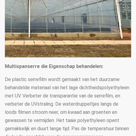
De boogafstand
1.33m / 1.2/1,0/2,0 of aangepast
25mm, 32mm, 48mm of
Boogdiameter
aangepast
50mm, 60mm, 76mm, 89mm,
114mm, 50X70mm, 60X80mm
50x100mm, 80x80mm,
Multispanserre die Eigenschap behandelen:
Hoofdpijler
100X100mm
De plastic serrefilm wordt gemaakt van het duurzame
Norm: 60mm, 50X70mm,
behandelde materiaal van het lage dichtheidspolyethyleen
40x80mm, 80X80mm… enz.
met UV. Verbeter de transparantie van de serrefilm, en
verbeter de UVstraling. De waterdruppeltjes langs de
De dikte van de
1.5mm, 2.0mm, 2.5mm, 3.0mm,
loods filmen stroom neer, om kwaad aan groenten en
staalbuis
3.5mm of aangepast
gewassen te vermijden. Het taaie polyethyleen opent
Stichting
Punt concrete basis
gemakkelijk en duurt lange tijd. Pas de temperatuur binnen