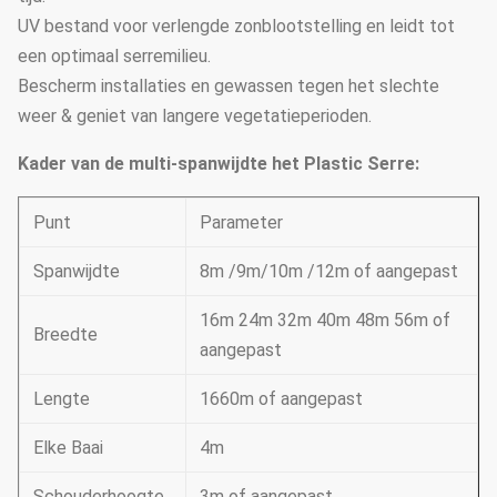
UV bestand voor verlengde zonblootstelling en leidt tot
een optimaal serremilieu.
Bescherm installaties en gewassen tegen het slechte
weer & geniet van langere vegetatieperioden.
Kader van de multi-spanwijdte het Plastic Serre:
Punt
Parameter
Spanwijdte
8m /9m/10m /12m of aangepast
16m 24m 32m 40m 48m 56m of
Breedte
aangepast
Lengte
1660m of aangepast
Elke Baai
4m
Schouderhoogte
3m of aangepast