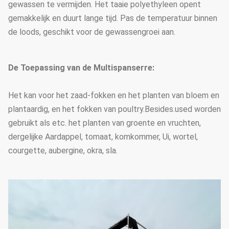
gewassen te vermijden. Het taaie polyethyleen opent
De boogafstand
1.33m / 1.2/1,0/2,0 of aangepast
gemakkelijk en duurt lange tijd. Pas de temperatuur binnen
25mm, 32mm, 48mm of
de loods, geschikt voor de gewassengroei aan.
Boogdiameter
aangepast
50mm, 60mm, 76mm, 89mm,
De Toepassing van de Multispanserre:
114mm, 50X70mm, 60X80mm
50x100mm, 80x80mm,
Het kan voor het zaad-fokken en het planten van bloem en
Hoofdpijler
100X100mm
plantaardig, en het fokken van poultry.Besides.used worden
Norm: 60mm, 50X70mm,
gebruikt als etc. het planten van groente en vruchten,
40x80mm, 80X80mm… enz.
dergelijke Aardappel, tomaat, komkommer, Ui, wortel,
courgette, aubergine, okra, sla.
De dikte van de
1.5mm, 2.0mm, 2.5mm, 3.0mm,
staalbuis
3.5mm of aangepast
Stichting
Punt concrete basis