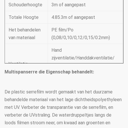
Schouderhoogte
3m of aangepast
Totale Hoogte
4.85.3m of aangepast
Het behandelen
PE film/Po
van materiaal
(0,08/0,10/0,12/0,15/0.2mm)
Hand
zijventilatie/Handdakventilatie/
Ventilatie
Elektrische
Multispanserre die Eigenschap behandelt:
zijventilatie/dakventilatie
Ondersteunend
Koelsysteem & irrigatiesysteem
De plastic serrefilm wordt gemaakt van het duurzame
systeem
& buitenkant of binnenkant
behandelde materiaal van het lage dichtheidspolyethyleen
(kies volgens uw
het in de schaduw stellen van
met UV. Verbeter de transparantie van de serrefilm, en
behoeften)
systeem
verbeter de UVstraling. De waterdruppeltjes langs de
loods filmen stroom neer, om kwaad aan groenten en