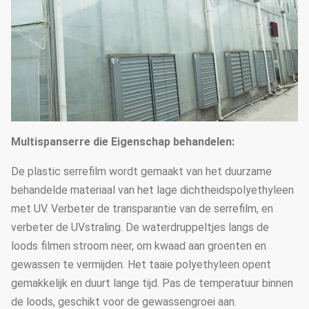
De boogafstand
1.33m / 1.2/1,0/2,0 of aangepast
25mm, 32mm, 48mm of
Boogdiameter
aangepast
50mm, 60mm, 76mm, 89mm,
114mm, 50X70mm, 60X80mm
50x100mm, 80x80mm,
Multispanserre die Eigenschap behandelen:
Hoofdpijler
100X100mm
De plastic serrefilm wordt gemaakt van het duurzame
Norm: 60mm, 50X70mm,
behandelde materiaal van het lage dichtheidspolyethyleen
40x80mm, 80X80mm… enz.
met UV. Verbeter de transparantie van de serrefilm, en
verbeter de UVstraling. De waterdruppeltjes langs de
De dikte van de
1.5mm, 2.0mm, 2.5mm, 3.0mm,
loods filmen stroom neer, om kwaad aan groenten en
staalbuis
3.5mm of aangepast
gewassen te vermijden. Het taaie polyethyleen opent
Stichting
Punt concrete basis
gemakkelijk en duurt lange tijd. Pas de temperatuur binnen
de loods, geschikt voor de gewassengroei aan.