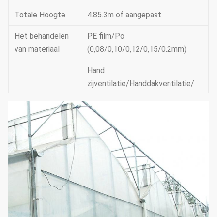
Totale Hoogte
4.85.3m of aangepast
Het behandelen
PE film/Po
van materiaal
(0,08/0,10/0,12/0,15/0.2mm)
Hand
zijventilatie/Handdakventilatie/
Ventilatie
Elektrische
zijventilatie/dakventilatie
Ondersteunend
Koelsysteem & irrigatiesysteem
systeem
& buitenkant of binnenkant
(kies volgens uw
het in de schaduw stellen van
behoeften)
systeem