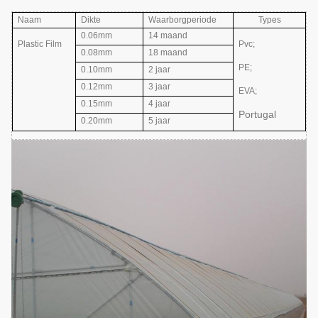
Naam
Dikte
Waarborgperiode
Types
0.06mm
14 maand
Plastic Film
Pvc;
0.08mm
18 maand
PE;
0.10mm
2 jaar
0.12mm
3 jaar
EVA
;
0.15mm
4 jaar
Portugal
0.20mm
5 jaar