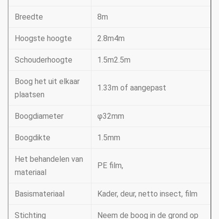
Breedte
8m
Hoogste hoogte
2.8m4m
Schouderhoogte
1.5m2.5m
Boog het uit elkaar
1.33m of aangepast
plaatsen
Boogdiameter
φ32mm
Boogdikte
1.5mm
Het behandelen van
PE film,
materiaal
Basismateriaal
Kader, deur, netto insect, film
Stichting
Neem de boog in de grond op