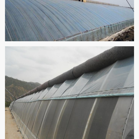
5. Verwarmingssysteem
6. Slim Controlesysteem
(Volgens Vereisten kan
worden aangepast)
Aardbei, Watermeloen,
Komkommer, Tomaat,
Toepassingen
Groente, Bloem en
Marktgewassen
Geneeskrachtige Installatie