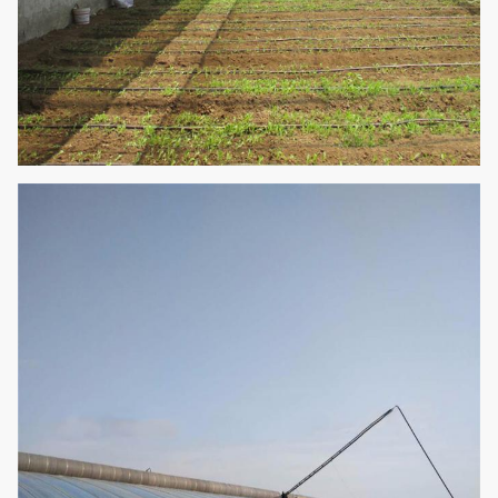
5Feet6Feet/1.51.8m
(volgens
Schouderhoogte
Vereisten kan worden
aangepast)
1. Ventilatiesysteem:
Kant/Bovenkant een
Ventilatie van de Op een
hoger niveau weergevenfilm
2. Koelsysteem:
Zijzuigingsventilator/Koel
Koelstootkussen
3. Het in de schaduw stellen
Facultatief
van Systeem
Configuratiesysteem
4. Druppel/Micro-
Irrigatiesysteem