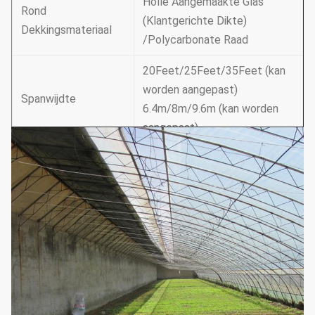
Holle Aangemaakte Glas
Rond
(Klantgerichte Dikte)
Dekkingsmateriaal
/Polycarbonate Raad
20Feet/25Feet/35Feet (kan
worden aangepast)
Spanwijdte
6.4m/8m/9.6m (kan worden
aangepast)
100Feet/150Feet/200Feet
(kan worden aangepast)
Lengte
30m/50m/60m (kan worden
aangepast)
12Feet30Feet/3.510m
Dakhoogte
(volgens Vereisten kan
worden aangepast)