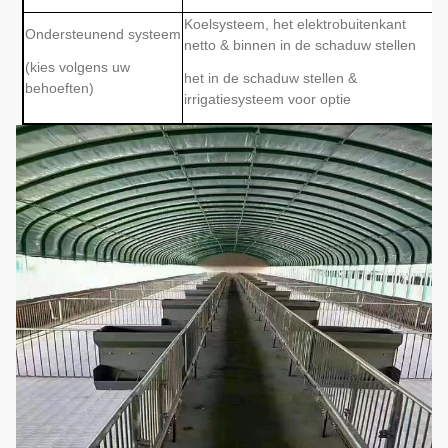
Koelsysteem, het elektrobuitenkant
Ondersteunend systeem
netto & binnen in de schaduw stellen
(kies volgens uw
het in de schaduw stellen &
behoeften)
irrigatiesysteem voor optie