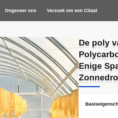
Ongeveer ons
Verzoek om een Citaat
De poly v
De poly v
Polycarb
Polycarb
Enige Spa
Enige Spa
Zonnedro
Zonnedro
Basiseigensc