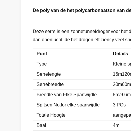
De poly van de het polycarbonaatzon van de
Deze serre is een zonnetunneldroger voor het 
dan openlucht, de het drogen efficiency veel sne
Punt
Details
Type
Kleine s
Serrelengte
16m120m
Serrebreedte
20m60m 
Breedte van Elke Spanwijdte
8m/9.6m/
Spitsen No.for elke spanwijdte
3 PCs
Totale Hoogte
aangepa
Baai
4m