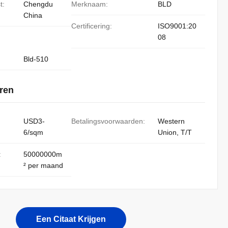
t:
Chengdu
Merknaam:
BLD
China
Certificering:
ISO9001:20
08
Bld-510
ren
USD3-
Betalingsvoorwaarden:
Western
6/sqm
Union, T/T
:
50000000m
² per maand
Een Citaat Krijgen