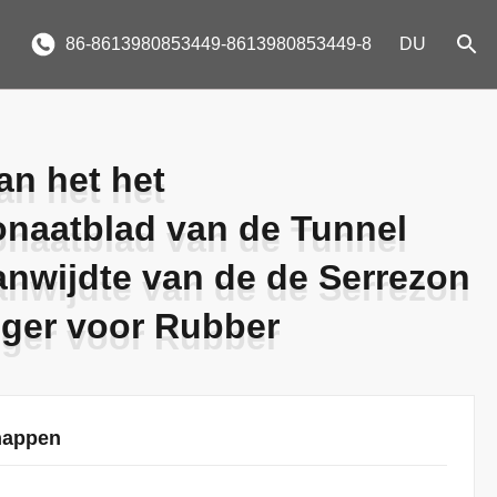
86-8613980853449-8613980853449-8
DU
an het het
an het het
onaatblad van de Tunnel
onaatblad van de Tunnel
nwijdte van de de Serrezon
nwijdte van de de Serrezon
ger voor Rubber
ger voor Rubber
happen