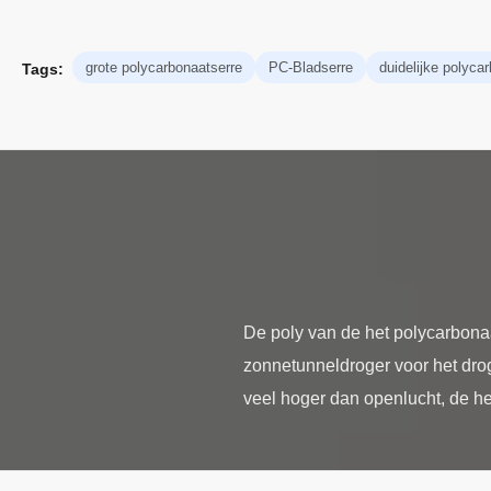
grote polycarbonaatserre
PC-Bladserre
duidelijke polyca
Tags:
De poly van de het polycarbona
zonnetunneldroger voor het dro