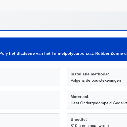
Poly het Bladserre van het Tunnelpolycarbonaat
,
Rubber Zonne d
Installatie methode:
Volgens de bouwtekeningen
Materiaal:
Heet Ondergedompeld Gegalva
Breedte:
810m een spanwijdte