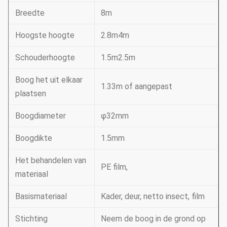
Breedte
8m
Hoogste hoogte
2.8m4m
Schouderhoogte
1.5m2.5m
Boog het uit elkaar
1.33m of aangepast
plaatsen
Boogdiameter
φ32mm
Boogdikte
1.5mm
Het behandelen van
PE film,
materiaal
Basismateriaal
Kader, deur, netto insect, film
Stichting
Neem de boog in de grond op