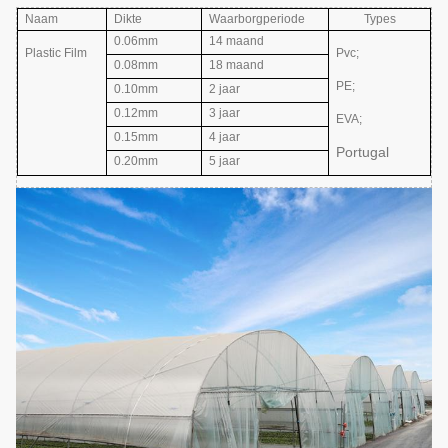
Naam
Dikte
Waarborgperiode
Types
0.06mm
14 maand
Plastic Film
Pvc;
0.08mm
18 maand
PE;
0.10mm
2 jaar
0.12mm
3 jaar
EVA
;
0.15mm
4 jaar
Portugal
0.20mm
5 jaar