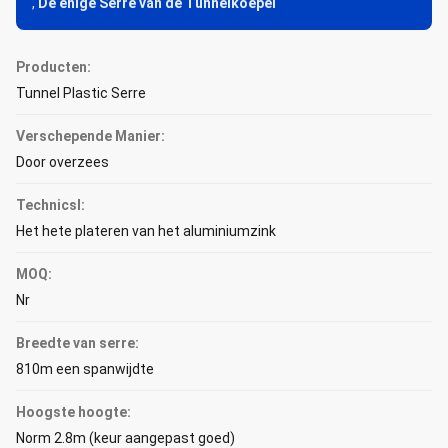
,
De enige Serre van de Tunnelkoepel
Producten:
Tunnel Plastic Serre
Verschepende Manier:
Door overzees
Technicsl:
Het hete plateren van het aluminiumzink
MOQ:
Nr
Breedte van serre:
810m een spanwijdte
Hoogste hoogte:
Norm 2.8m (keur aangepast goed)