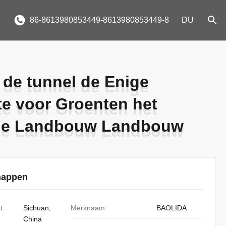
86-8613980853449-8613980853449-8
DU
 de tunnel de Enige
 de tunnel de Enige
e voor Groenten het
e voor Groenten het
de Landbouw Landbouw
de Landbouw Landbouw
happen
t:
Sichuan,
Merknaam:
BAOLIDA
China