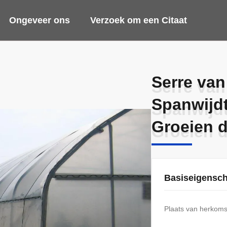
Ongeveer ons
Verzoek om een Citaat
Serre van
Serre van
Spanwijdt
Spanwijdt
Groeien 
Groeien 
Basiseigensc
Plaats van herkoms