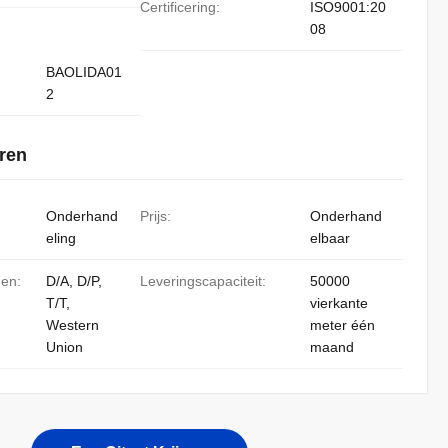
Certificering:
ISO9001:20
08
BAOLIDA01
2
ren
Onderhand
Prijs:
Onderhand
eling
elbaar
den:
D/A, D/P,
Leveringscapaciteit:
50000
T/T,
vierkante
Western
meter één
Union
maand