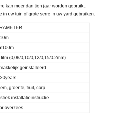
rre kan meer dan tien jaar worden gebruikt.
e in uw tuin of grote serre in uw yard gebruiken.
RAMETER
10m
m100m
film (0,08/0,10/0,12/0,15/0.2mm)
akkelijk geïnstalleerd
-20years
em, groente, fruit, corp
strek installatieinstructie
or overzees