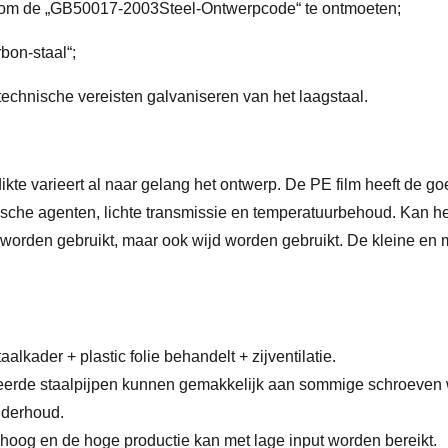
en om de „GB50017-2003Steel-Ontwerpcode“ te ontmoeten;
bon-staal“;
echnische vereisten galvaniseren van het laagstaal.
dikte varieert al naar gelang het ontwerp. De PE film heeft de
che agenten, lichte transmissie en temperatuurbehoud. Kan het
s worden gebruikt, maar ook wijd worden gebruikt. De kleine en
lkader + plastic folie behandelt + zijventilatie.
ceerde staalpijpen kunnen gemakkelijk aan sommige schroeven
onderhoud.
t hoog en de hoge productie kan met lage input worden bereikt.