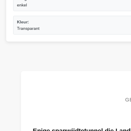
enkel
Kleur:
Transparant
G
Enige spanwijdte
tunnel die La