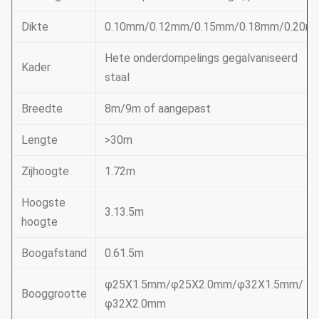
Dikte
0.10mm/0.12mm/0.15mm/0.18mm/0.20m
Hete onderdompelings gegalvaniseerd
Kader
staal
Breedte
8m/9m of aangepast
Lengte
>30m
Zijhoogte
1.72m
Hoogste
3.13.5m
hoogte
Boogafstand
0.61.5m
φ25X1.5mm/φ25X2.0mm/φ32X1.5mm/
Booggrootte
φ32X2.0mm