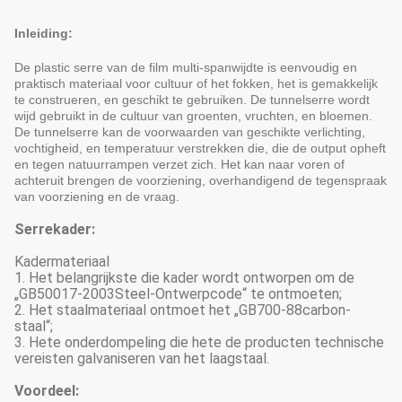
Inleiding:
De plastic serre van de film multi-spanwijdte is eenvoudig en
praktisch materiaal voor cultuur of het fokken, het is gemakkelijk
te construeren, en geschikt te gebruiken. De tunnelserre wordt
wijd gebruikt in de cultuur van groenten, vruchten, en bloemen.
De tunnelserre kan de voorwaarden van geschikte verlichting,
vochtigheid, en temperatuur verstrekken die, die de output opheft
en tegen natuurrampen verzet zich. Het kan naar voren of
achteruit brengen de voorziening, overhandigend de tegenspraak
van voorziening en de vraag.
Serrekader:
Kadermateriaal
1. Het belangrijkste die kader wordt ontworpen om de
„GB50017-2003Steel-Ontwerpcode“ te ontmoeten;
2. Het staalmateriaal ontmoet het „GB700-88carbon-
staal“;
3. Hete onderdompeling die hete de producten technische
vereisten galvaniseren van het laagstaal.
Voordeel: