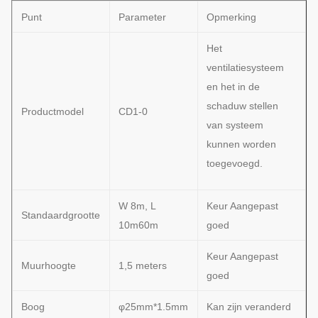
Punt
Parameter
Opmerking
Het
ventilatiesysteem
en het in de
schaduw stellen
Productmodel
CD1-0
van systeem
kunnen worden
toegevoegd.
W 8m, L
Keur Aangepast
Standaardgrootte
10m60m
goed
Keur Aangepast
Muurhoogte
1,5 meters
goed
Boog
φ25mm*1.5mm
Kan zijn veranderd