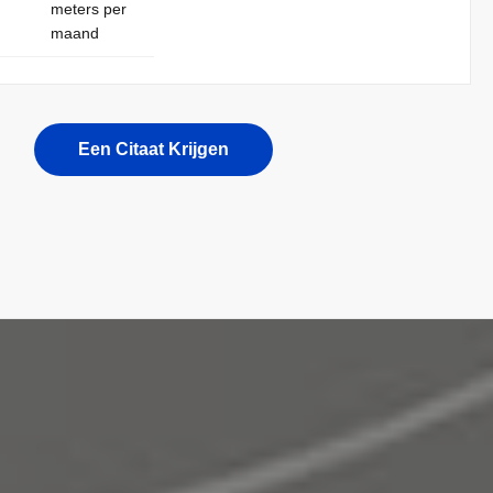
meters per
maand
Een Citaat Krijgen