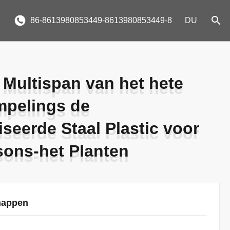
86-8613980853449-8613980853449-8
DU
 Multispan van het hete
 Multispan van het hete
pelings de
pelings de
seerde Staal Plastic voor
seerde Staal Plastic voor
sons-het Planten
sons-het Planten
happen