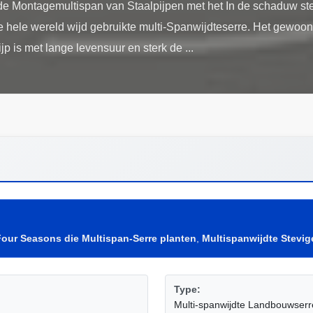
de Montagemultispan van Staalpijpen met het In de schaduw st
 hele wereld wijd gebruikte multi-Spanwijdteserre. Het gewoonl
Four Seasons die Multispan-Serre planten
,
Multispanwijdte Stevige
Type:
Multi-spanwijdte Landbouwserr