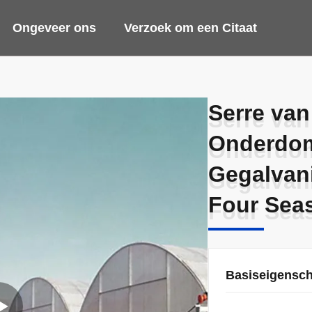
Ongeveer ons
Verzoek om een Citaat
Serre van
Serre van
Onderdom
Onderdom
Gegalvani
Gegalvani
Four Sea
Four Sea
Basiseigensc