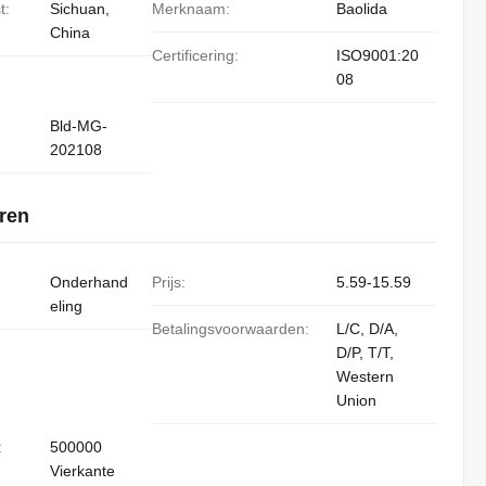
t:
Sichuan,
Merknaam:
Baolida
China
Certificering:
ISO9001:20
08
Bld-MG-
202108
ren
Onderhand
Prijs:
5.59-15.59
eling
Betalingsvoorwaarden:
L/C, D/A,
D/P, T/T,
Western
Union
:
500000
Vierkante