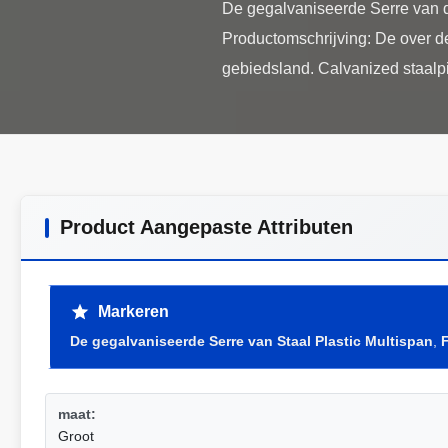
De gegalvaniseerde Serre van 
Productomschrijving: De over de
Product Aangepaste Attributen
Markeren
De gegalvaniseerde Serre van Staal Plastic Multispan
,
maat:
Groot