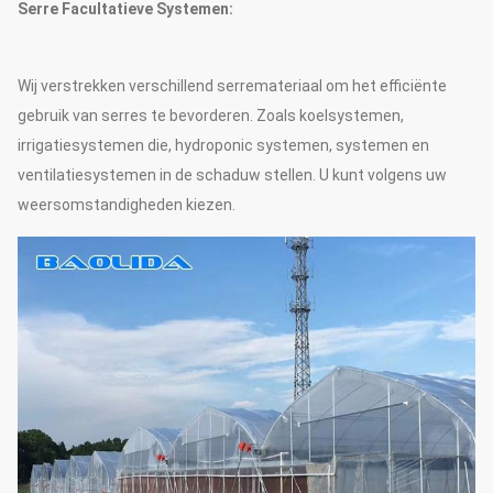
Elektrische
Serre Facultatieve Systemen:
zijventilatie/dakventilatie
Wij verstrekken verschillend serremateriaal om het efficiënte
De boogafstand
1.33m / 1.2/1,0/2,0 of aangepast
gebruik van serres te bevorderen. Zoals koelsystemen,
25mm, 32mm, 48mm of
irrigatiesystemen die, hydroponic systemen, systemen en
Boogdiameter
aangepast
ventilatiesystemen in de schaduw stellen. U kunt volgens uw
weersomstandigheden kiezen.
50mm, 60mm, 76mm, 89mm,
114mm, 50X70mm, 60X80mm
50x100mm, 80x80mm,
Hoofdpijler
100X100mm
Norm: 60mm, 50X70mm,
40x80mm, 80X80mm… enz.
De dikte van de
1.5mm, 2.0mm, 2.5mm, 3.0mm,
staalbuis
3.5mm of aangepast