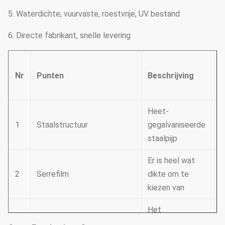
5. Waterdichte, vuurvaste, roestvrije, UV bestand
6. Directe fabrikant, snelle levering
O
Nr
Punten
Beschrijving
Heet-
1
Staalstructuur
gegalvaniseerde
staalpijp
Er is heel wat
2
Serrefilm
dikte om te
kiezen van
Het
polyethyleen van