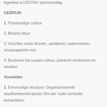
ingenieur is USD100/-persoonsdag
Het bestaat uit
koelventilators
GEBRUIK
7
Koelsysteem
F
en
1.
Plantaardige cultuur
koelstootkussen
2. Bloemcultuur
Warm water het
verwarmen, hete
3. Vruchten zoals druiven, aardbeien, watermeloen,
lucht het
sinaasappelen enz.
8
Verwarmingssysteem
F
verwarmen, het
4. Bosbouw het zaaien cultuur, plantend sierbomen en
elektrische
struiken.
verwarmen
Voordelen
9
Druppelbevloeiingssysteem
Aangepast
F
1.
Eenvoudige structuur: Gegalvaniseerde
10
Micro-sproeier systeem
Aangepast
F
staalframework+plastic film die +side-ventilatie
Beweegbaar het
behandelen.
11
Zaailingsbed
F
zaaien bed