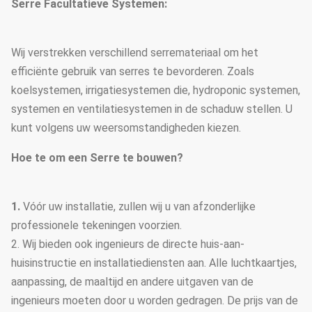
Serre Facultatieve Systemen:
3
Netto insect
uitstekende
kwaliteit als
Wij verstrekken verschillend serremateriaal om het
grondstof
efficiënte gebruik van serres te bevorderen. Zoals
Het toestelrek
koelsystemen, irrigatiesystemen die, hydroponic systemen,
Exteral&internal die
drijft het in de
systemen en ventilatiesystemen in de schaduw stellen. U
4
systeem in de schaduw
schaduw
kunt volgens uw weersomstandigheden kiezen.
stellen
stellende
Hoe te om een Serre te bouwen?
systeem.
Zijruiten en
5
Ventilatiesysteem
F
1.
Vóór uw installatie, zullen wij u van afzonderlijke
koelventilators
professionele tekeningen voorzien.
Eleltrodynamisch
2. Wij bieden ook ingenieurs de directe huis-aan-
type,
huisinstructie en installatiediensten aan. Alle luchtkaartjes,
6
Film-rollend systeem
kettingstype,
aanpassing, de maaltijd en andere uitgaven van de
handtype
ingenieurs moeten door u worden gedragen. De prijs van de