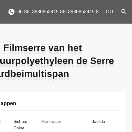
86-8613980853449-8613980853449-8
DU
 Filmserre van het
 Filmserre van het
uurpolyethyleen de Serre
uurpolyethyleen de Serre
ardbeimultispan
ardbeimultispan
happen
t:
Sichuan,
Merknaam:
Baolida
China