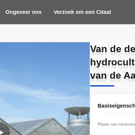
Ongeveer ons
Verzoek om een Citaat
Van de de
Van de de
hydrocult
hydrocult
van de A
van de A
Basiseigensc
Plaats van herkoms