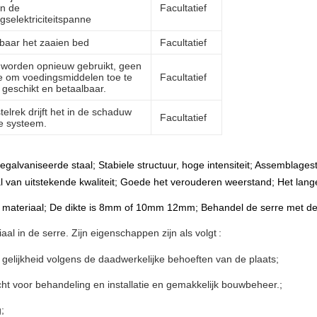
an de
Facultatief
gselektriciteitspanne
aar het zaaien bed
Facultatief
 worden opnieuw gebruikt, geen
e om voedingsmiddelen toe te
Facultatief
 geschikt en betaalbaar.
telrek drijft het in de schaduw
Facultatief
de systeem.
alvaniseerde staal; Stabiele structuur, hoge intensiteit; Assemblagest
l van uitstekende kwaliteit; Goede het verouderen weerstand; Het lang
 materiaal; De dikte is 8mm of 10mm 12mm; Behandel de serre met de f
l in de serre. Zijn eigenschappen zijn als volgt
:
gelijkheid volgens de daadwerkelijke behoeften van de plaats
;
acht voor behandeling en installatie en gemakkelijk bouwbeheer.
;
g
;