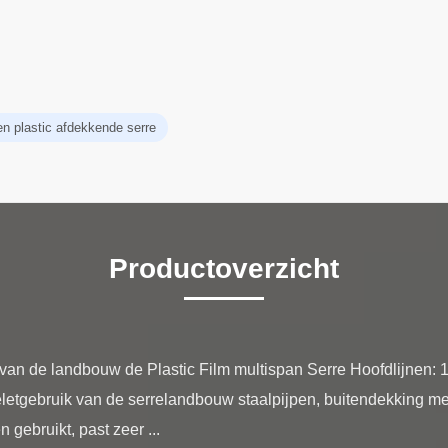
en plastic afdekkende serre
Productoverzicht
van de landbouw de Plastic Film multispan Serre Hoofdlijnen: 1
etgebruik van de serrelandbouw staalpijpen, buitendekking met g