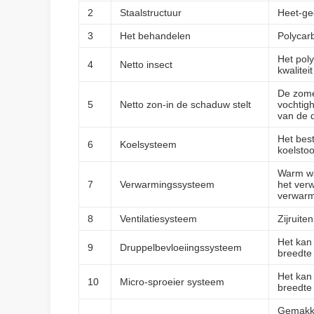
2
Staalstructuur
Heet-ge
3
Het behandelen
Polycar
Het pol
4
Netto insect
kwalitei
De zome
5
Netto zon-in de schaduw stelt
vochtigh
van de d
Het best
6
Koelsysteem
koelsto
Warm wa
7
Verwarmingssysteem
het verw
verwar
8
Ventilatiesysteem
Zijruite
Het kan
9
Druppelbevloeiingssysteem
breedte
Het kan
10
Micro-sproeier systeem
breedte
Gemakke