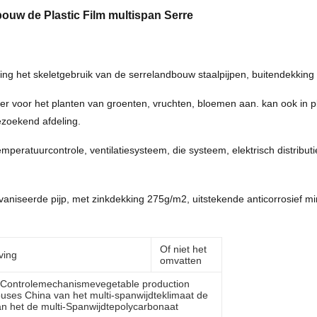
ouw de Plastic Film multispan Serre
g het skeletgebruik van de serrelandbouw staalpijpen, buitendekking me
er voor het planten van groenten, vruchten, bloemen aan. kan ook in p
zoekend afdeling.
mperatuurcontrole, ventilatiesysteem, die systeem, elektrisch distribut
vaniseerde pijp, met zinkdekking 275g/m2, uitstekende anticorrosief m
Of niet het
ving
omvatten
 Controlemechanismevegetable production
uses China van het multi-spanwijdteklimaat de
an het de multi-Spanwijdtepolycarbonaat