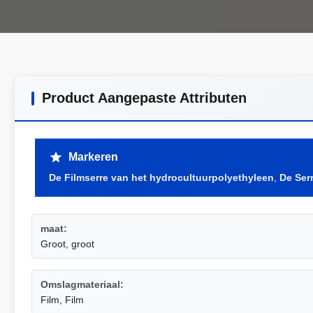
Product Aangepaste Attributen
Markeren
De Filmserre van het hydrocultuurpolyethyleen
,
De Ser
maat:
Groot, groot
Omslagmateriaal:
Film, Film