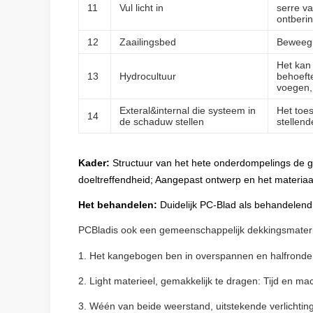
11
Vul licht in
serre v
ontberin
12
Zaailingsbed
Beweegb
Het kan
13
Hydrocultuur
behoeft
voegen,
Exteral&internal die systeem in
Het toes
14
de schaduw stellen
stellen
Kader:
Structuur van het hete onderdompelings de geg
doeltreffendheid; Aangepast ontwerp en het materiaa
Het behandelen:
Duidelijk PC-Blad als behandelend
PC
Blad
is ook een gemeenschappelijk dekkingsmateriaa
1.
Het kan
gebogen ben in overspannen en halfronde 
2.
L
ight materieel, gemakkelijk te dragen: Tijd en m
3.
W
één van beide weerstand, uitstekende verlichtin