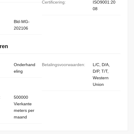
Certificering:
ISO9001:20
08
Bld-MG-
202106
ren
Onderhand
Betalingsvoorwaarden:
L/C, D/A,
eling
D/P, T/T,
Western
Union
:
500000
Vierkante
meters per
maand