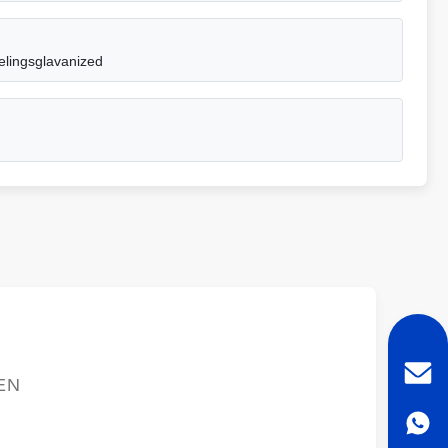
elingsglavanized
n
EN