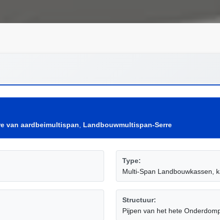
re van aardbeimultispan
,
Landbouwmultispan-Serre
Type:
Multi-Span Landbouwkassen, k
Structuur:
Pijpen van het hete Onderdomp