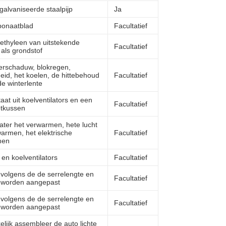
galvaniseerde staalpijp
Ja
bonaatblad
Facultatief
yethyleen van uitstekende
Facultatief
t als grondstof
rschaduw, blokregen,
eid, het koelen, de hittebehoud
Facultatief
e winterlente
aat uit koelventilators en een
Facultatief
otkussen
ter het verwarmen, hete lucht
armen, het elektrische
Facultatief
men
n en koelventilators
Facultatief
 volgens de de serrelengte en
Facultatief
 worden aangepast
 volgens de de serrelengte en
Facultatief
 worden aangepast
lijk assembleer de auto lichte