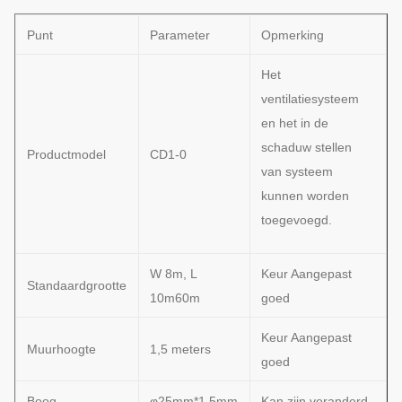
Punt
Parameter
Opmerking
Het
ventilatiesysteem
en het in de
schaduw stellen
Productmodel
CD1-0
van systeem
kunnen worden
toegevoegd.
W 8m, L
Keur Aangepast
Standaardgrootte
10m60m
goed
Keur Aangepast
Muurhoogte
1,5 meters
goed
Boog
φ25mm*1.5mm
Kan zijn veranderd