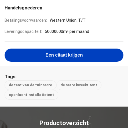
Handelsgoederen
Betalingsvoorwaarden:
Western Union, T/T
Leveringscapaciteit:
50000000m² per maand
Een citaat krijgen
Tags:
de tent van de tuinserre
de serre kweekt tent
openluchtinstallatietent
Productoverzicht