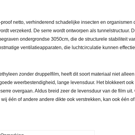
t-proof netto, verhinderend schadelijke insecten en organismen d
rdt verzekerd. De serre wordt ontworpen als tunnelstructuur.
raven ondergrondse 3050cm, die de structurele stabiliteit van
stmatige ventilatieapparaten, die luchtcirculatie kunnen effecti
ethyleen zonder druppelfilm, heeft dit soort materiaal niet alle
oede weerbestendigheid, lange levensduur. Het blokkeert ook ef
serre overgaan. Aldus breid zeer de levensduur van de film uit.
ij één of andere andere dikte ook verstrekken, kan ook één of 