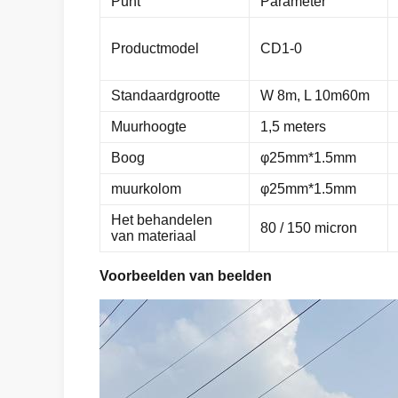
Punt
Parameter
Productmodel
CD1-0
Standaardgrootte
W 8m, L 10m60m
Muurhoogte
1,5 meters
Boog
φ25mm*1.5mm
muurkolom
φ25mm*1.5mm
Het behandelen
80 / 150 micron
van materiaal
Voorbeelden van beelden