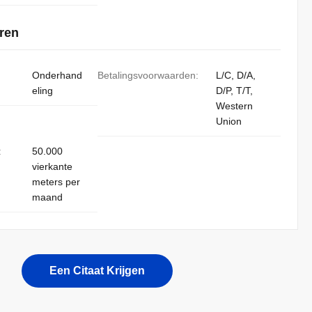
ren
Onderhand
Betalingsvoorwaarden:
L/C, D/A,
eling
D/P, T/T,
Western
Union
:
50.000
vierkante
meters per
maand
Een Citaat Krijgen