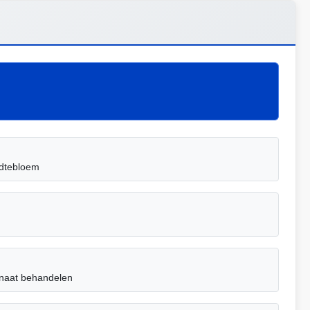
jdtebloem
bonaat behandelen