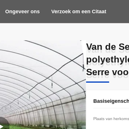
Ongeveer ons
Verzoek om een Citaat
Van de Se
Van de Se
polyethyl
polyethyl
Serre voor
Serre voor
Basiseigensc
Plaats van herkoms