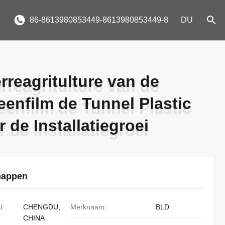
86-8613980853449-8613980853449-8
DU
rreagritulture van de
rreagritulture van de
eenfilm de Tunnel Plastic
eenfilm de Tunnel Plastic
 de Installatiegroei
 de Installatiegroei
happen
t:
CHENGDU,
Merknaam:
BLD
CHINA