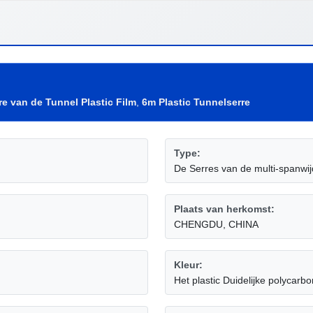
re van de Tunnel Plastic Film
,
6m Plastic Tunnelserre
Type:
De Serres van de multi-spanwi
Plaats van herkomst:
CHENGDU, CHINA
Kleur:
Het plastic Duidelijke polycar