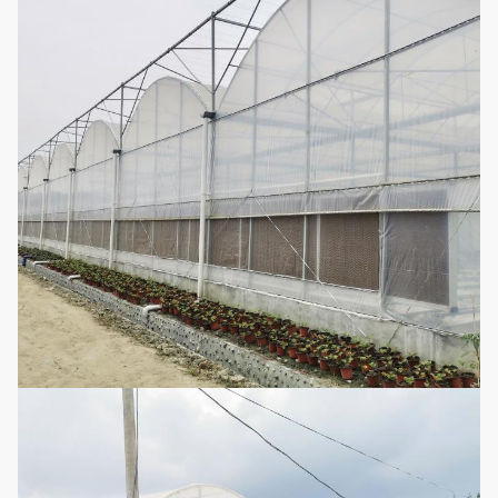
12
Zaailingsbed
Beweegbaar het zaai
Het kan worden opni
gebruikt, geen behoe
13
Hydrocultuur
voedingsmiddelen toe
voegen, geschikt en
betaalbaar.
Exteral&internal die
Het toestelrek drijft h
14
systeem in de schaduw
de schaduw stellend
stellen
systeem.
Eleltrodynamisch type
15
Film-rollend systeem
kettingstype, handty