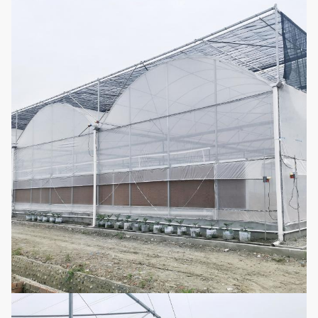
2
Staalstructuur
staalpijp
Er is heel wat dikte o
3
Serrefilm
kiezen van
Het polyethyleen van
4
Netto insect
uitstekende kwaliteit 
grondstof
De zomerschaduw,
Netto zon-in de schaduw
blokregen, vochtighei
5
stelt
koelen, de winter-len
hittebehoud
Het bestaat uit
6
Koelsysteem
koelventilators en ee
koelstootkussen