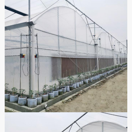
Warm water het verw
7
Verwarmingssysteem
hete lucht het verwa
het elektrische verw
8
Ventilatiesysteem
Zijruiten en koelventil
Het kan volgens de d
9
Druppelbevloeiingssysteem
serrelengte en breed
worden aangepast
Het kan volgens de d
10
Micro-sproeier systeem
serrelengte en breed
worden aangepast
Gemakkelijk assemble
11
Vul licht in
auto lichte serre van 
ontberingselektricite