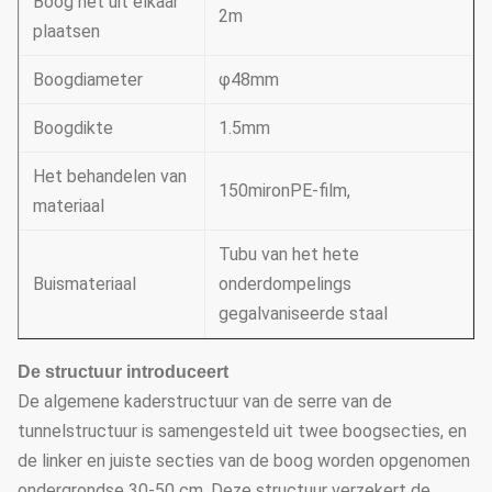
Boog het uit elkaar
2m
plaatsen
Boogdiameter
φ48mm
Boogdikte
1.5mm
Het behandelen van
150mironPE-film,
materiaal
Tubu van het hete
Buismateriaal
onderdompelings
gegalvaniseerde staal
De structuur introduceert
De algemene kaderstructuur van de serre van de
tunnelstructuur is samengesteld uit twee boogsecties, en
de linker en juiste secties van de boog worden opgenomen
ondergrondse 30-50 cm. Deze structuur verzekert de