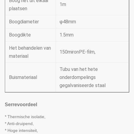
Boog het uit elkaar
1m
plaatsen
Boogdiameter
φ48mm
Boogdikte
1.5mm
Het behandelen van
150mironPE-film,
materiaal
Tubu van het hete
Buismateriaal
onderdompelings
gegalvaniseerde staal
Serrevoordeel
* Thermische isolatie,
* Anti-druipend,
* Hoge intensiteit,