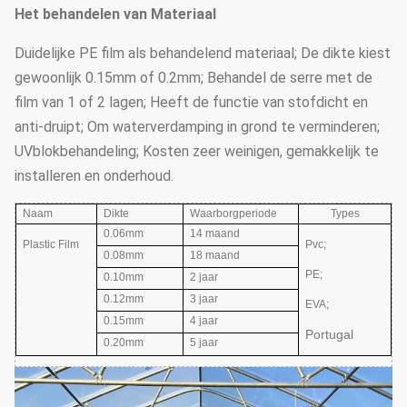
Het behandelen van Materiaal
Duidelijke PE film als behandelend materiaal; De dikte kiest
gewoonlijk 0.15mm of 0.2mm; Behandel de serre met de
film van 1 of 2 lagen; Heeft de functie van stofdicht en
anti-druipt; Om waterverdamping in grond te verminderen;
UVblokbehandeling; Kosten zeer weinigen, gemakkelijk te
installeren en onderhoud.
Naam
Dikte
Waarborgperiode
Types
0.06mm
14 maand
Plastic Film
Pvc;
0.08mm
18 maand
PE;
0.10mm
2 jaar
0.12mm
3 jaar
EVA
;
0.15mm
4 jaar
Portugal
0.20mm
5 jaar