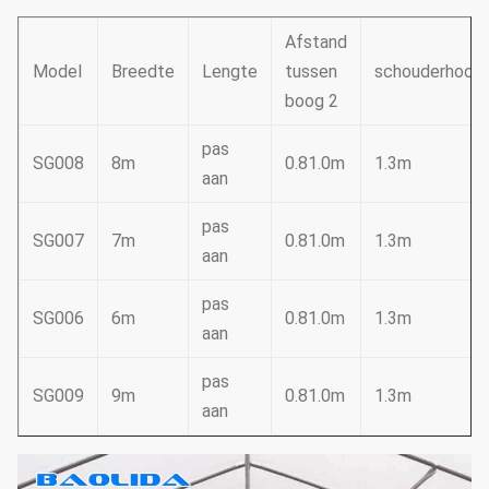
Afstand
Model
Breedte
Lengte
tussen
schouderhoog
boog 2
pas
SG008
8m
0.81.0m
1.3m
aan
pas
SG007
7m
0.81.0m
1.3m
aan
pas
SG006
6m
0.81.0m
1.3m
aan
pas
SG009
9m
0.81.0m
1.3m
aan