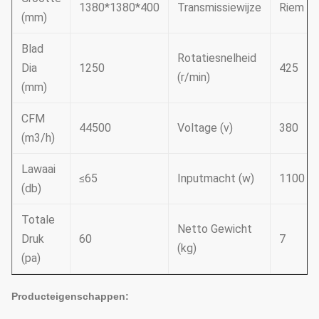
1380*1380*400
Transmissiewijze
Riem
(mm)
Blad
Rotatiesnelheid
Dia
1250
425
(r/min)
(mm)
CFM
44500
Voltage (v)
380
(m3/h)
Lawaai
≤65
Inputmacht (w)
1100
(db)
Totale
Netto Gewicht
Druk
60
7
(kg)
(pa)
Producteigenschappen: