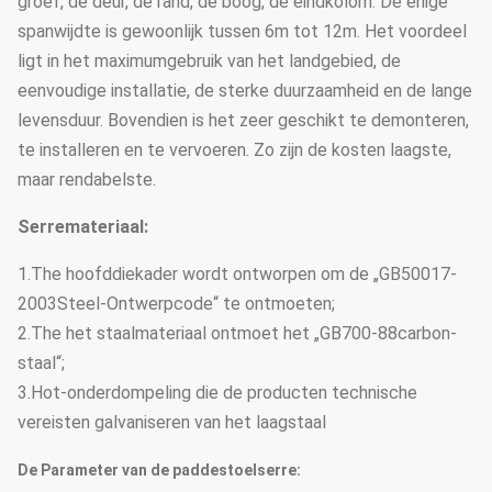
groef, de deur, de rand, de boog, de eindkolom. De enige
spanwijdte is gewoonlijk tussen 6m tot 12m. Het voordeel
ligt in het maximumgebruik van het landgebied, de
eenvoudige installatie, de sterke duurzaamheid en de lange
levensduur. Bovendien is het zeer geschikt te demonteren,
te installeren en te vervoeren. Zo zijn de kosten laagste,
maar rendabelste.
Serremateriaal:
1.The hoofddiekader wordt ontworpen om de „GB50017-
2003Steel-Ontwerpcode“ te ontmoeten;
2.The het staalmateriaal ontmoet het „GB700-88carbon-
staal“;
3.Hot-onderdompeling die de producten technische
vereisten galvaniseren van het laagstaal
De Parameter van de paddestoelserre: