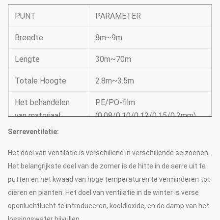
PUNT
PARAMETER
Breedte
8m~9m
Lengte
30m~70m
Totale Hoogte
2.8m~3.5m
Het behandelen
PE/PO-film
van materiaal
(0,08/0,10/0,12/0,15/0.2mm)
Serreventilatie:
Kader, vensters aan beide
Basismateriaal
kanten
Het doel van ventilatie is verschillend in verschillende seizoenen.
Het belangrijkste doel van de zomer is de hitte in de serre uit te
Ondersteunend
putten en het kwaad van hoge temperaturen te verminderen tot
systeem (kies
Koelsysteem &
dieren en planten. Het doel van ventilatie in de winter is verse
volgens uw
irrigatiesysteem
openluchtlucht te introduceren, kooldioxide, en de damp van het
behoeften)
lossingswater bijvullen.