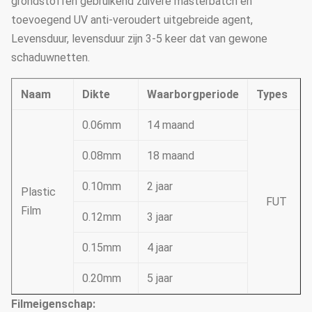
grondstoffen gebruikend zuivere masterbatch en
toevoegend UV anti-veroudert uitgebreide agent,
Levensduur, levensduur zijn 3-5 keer dat van gewone
schaduwnetten.
Naam
Dikte
Waarborgperiode
Types
0.06mm
14 maand
0.08mm
18 maand
0.10mm
2 jaar
Plastic
FUT
Film
0.12mm
3 jaar
0.15mm
4 jaar
0.20mm
5 jaar
Filmeigenschap: