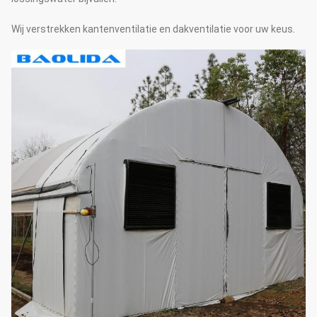
De boogafstand
1m~1.2m
.
Wij verstrekken kantenventilatie en dakventilatie voor uw keus
Aantal rand
1~3
Neem de buis in de grond op
Stichting
40~50 cm