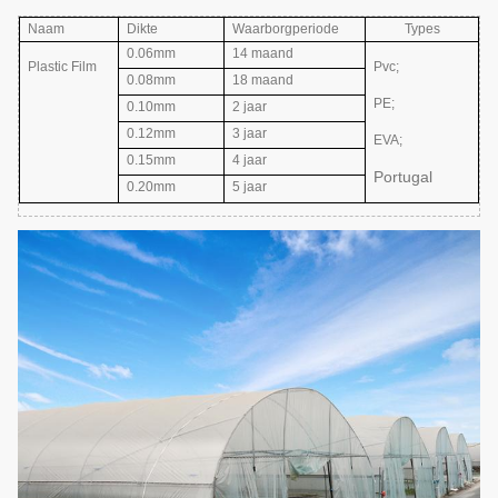
Naam
Dikte
Waarborgperiode
Types
0.06mm
14 maand
Plastic Film
Pvc;
0.08mm
18 maand
PE;
0.10mm
2 jaar
0.12mm
3 jaar
EVA
;
0.15mm
4 jaar
Portugal
0.20mm
5 jaar