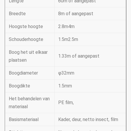
Lengte
60m of aangepast
Breedte
8m of aangepast
Hoogste hoogte
2.8m4m
Schouderhoogte
1.5m2.5m
Boog het uit elkaar
1.33m of aangepast
plaatsen
Boogdiameter
φ32mm
Boogdikte
1.5mm
Het behandelen van
PE film,
materiaal
Basismateriaal
Kader, deur, netto insect, film