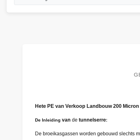
G
Hete PE van Verkoop Landbouw 200 Micron F
van
de
tunnelserre
De Inleiding
:
De broeikasgassen worden gebouwd slechts met e