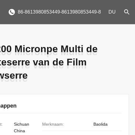
86-8613980853449-8613980853449-8
DU
00 Micronpe Multi de
00 Micronpe Multi de
eserre van de Film
eserre van de Film
serre
serre
happen
t:
Sichuan
Merknaam:
Baolida
China