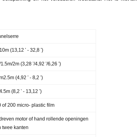
nelserre
0m (13,12 ' - 32,8 ')
1.5m/2m (3,28 '/4,92 '/6,26 ')
m2.5m (4,92 ' - 8,2 ')
.5m (8,2 ' - 13,12 ')
 of 200 micro- plastic film
reven motor of hand rollende openingen
 twee kanten