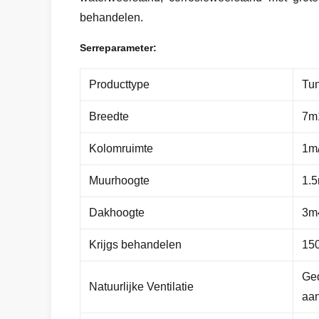
behandelen.
Serreparameter:
Producttype
Tun
Breedte
7m1
Kolomruimte
1m/
Muurhoogte
1.5
Dakhoogte
3m4
Krijgs behandelen
150
Ged
Natuurlijke Ventilatie
aan