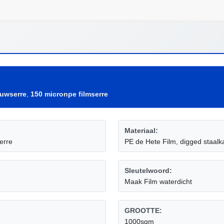
uwserre
,
150 micronpe filmserre
Materiaal:
erre
PE de Hete Film, digged staalk
Sleutelwoord:
Maak Film waterdicht
GROOTTE:
1000sqm