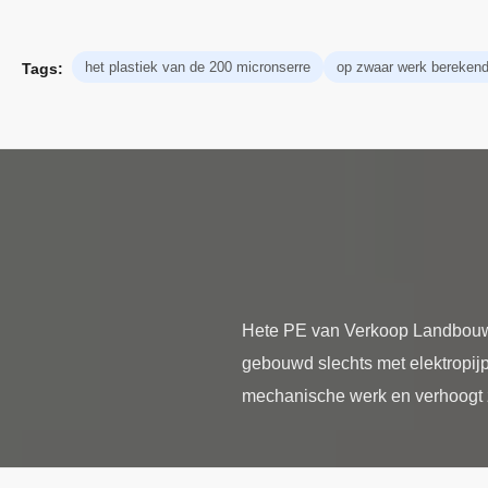
het plastiek van de 200 micronserre
op zwaar werk berekende
Tags:
Hete PE van Verkoop Landbouw 
gebouwd slechts met elektropijpe