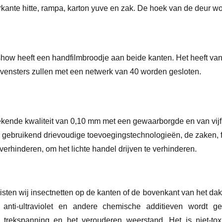
rkante hitte, rampa, karton yuve en zak. De hoek van de deur wo
show heeft een handfilmbroodje aan beide kanten. Het heeft van
 vensters zullen met een netwerk van 40 worden gesloten.
tekende kwaliteit van 0,10 mm met een gewaarborgde en van vijf 
 gebruikend drievoudige toevoegingstechnologieën, de zaken, f
verhinderen, om het lichte handel drijven te verhinderen.
en wij insectnetten op de kanten of de bovenkant van het dak te
 anti-ultraviolet en andere chemische additieven wordt gem
 trekspanning en het verouderen weerstand. Het is niet-to