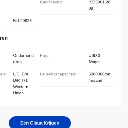
Certificering:
ISO9001:20
08
Bld-20826
ren
Onderhand
Prijs:
USD 3-
eling
6/sqm
den:
L/C, D/A,
Leveringscapaciteit:
5000000ton
D/P, T/T,
/maand
Western
Union
Een Citaat Krijgen