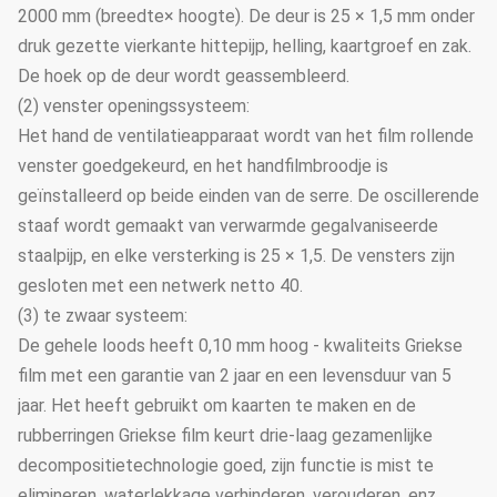
2000 mm (breedte× hoogte). De deur is 25 × 1,5 mm onder
druk gezette vierkante hittepijp, helling, kaartgroef en zak.
De hoek op de deur wordt geassembleerd.
(2) venster openingssysteem:
Het hand de ventilatieapparaat wordt van het film rollende
venster goedgekeurd, en het handfilmbroodje is
geïnstalleerd op beide einden van de serre. De oscillerende
staaf wordt gemaakt van verwarmde gegalvaniseerde
staalpijp, en elke versterking is 25 × 1,5. De vensters zijn
gesloten met een netwerk netto 40.
(3) te zwaar systeem:
De gehele loods heeft 0,10 mm hoog - kwaliteits Griekse
film met een garantie van 2 jaar en een levensduur van 5
jaar. Het heeft gebruikt om kaarten te maken en de
rubberringen Griekse film keurt drie-laag gezamenlijke
decompositietechnologie goed, zijn functie is mist te
elimineren, waterlekkage verhinderen, verouderen, enz.