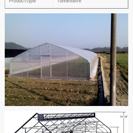
Producttype
Tunnelserre
Breedte
4m10m (13,12 ' - 32,8 ')
1m/1.5m/2m (3,28 '/4,92 '/6,26
Kolomruimte
')
Muurhoogte
1.5m2.5m (4,92 ' - 8,2 ')
Dakhoogte
2.5m4m (8,2 ' - 13,12 ')
Krijgs behandelen
150 of 200 micro- plastic film
Gedreven motor of hand
Natuurlijke
rollende openingen aan twee
Ventilatie
kanten
Pat&fan koelsysteem;
verwarmingssysteem; het in de
schaduw stellen van systeem;