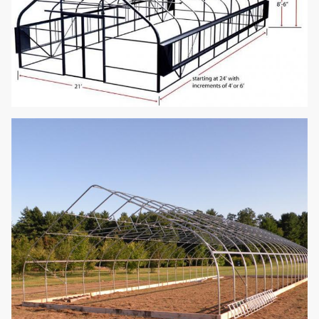
druppelbevloeiingssysteem;
Facultatieve
vertroebelend systeem;
Systemen
verlichtingssysteem; hydroponic
systeem; installaties die
systeem beklimmen;
onkruidmat; installatiepot;
zaaddienblad enz.